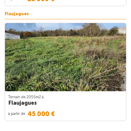
Flaujagues
Terrain de 2055m
2
à
Flaujagues
45 000 €
à partir de