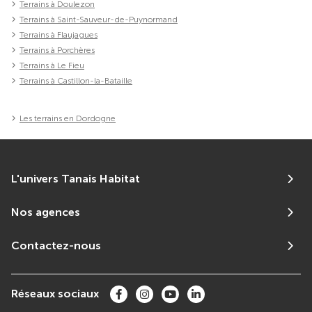
Terrains à Doulezon
Terrains à Saint-Sauveur-de-Puynormand
Terrains à Flaujagues
Terrains à Porchères
Terrains à Le Fieu
Terrains à Castillon-la-Bataille
Les terrains en Dordogne
L'univers Tanais Habitat
Nos agences
Contactez-nous
Réseaux sociaux