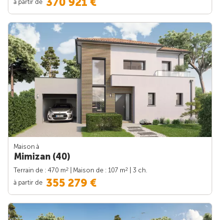
370 921 €
à partir de
Maison à
Mimizan (40)
2
2
Terrain de : 470 m
| Maison de : 107 m
| 3 ch.
355 279 €
à partir de