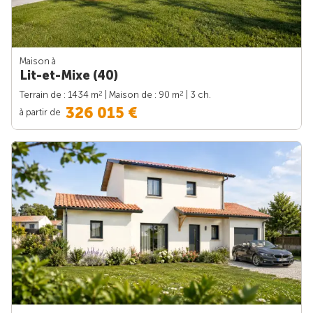
Maison à
Lit-et-Mixe (40)
2
2
Terrain de : 1434 m
| Maison de : 90 m
| 3 ch.
326 015 €
à partir de