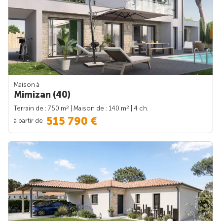
Maison à
Mimizan (40)
2
2
Terrain de : 750 m
| Maison de : 140 m
| 4 ch.
515 790 €
à partir de