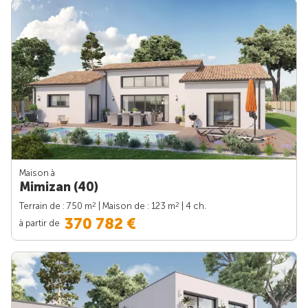
Maison à
Mimizan (40)
2
2
Terrain de : 750 m
| Maison de : 123 m
| 4 ch.
370 782 €
à partir de