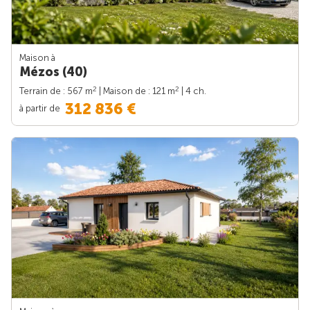
Maison à
Mézos (40)
2
2
Terrain de : 567 m
| Maison de : 121 m
| 4 ch.
312 836 €
à partir de