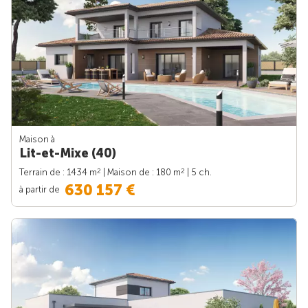
Maison à
Lit-et-Mixe (40)
2
2
Terrain de : 1434 m
| Maison de : 180 m
| 5 ch.
630 157 €
à partir de