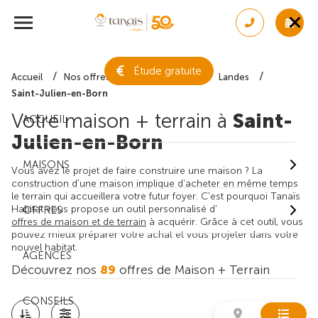
Étude gratuite
Accueil
Nos offres de maison + terrain
Landes
Saint-Julien-en-Born
Votre maison + terrain à
Saint-
ACCUEIL
Julien-en-Born
MAISONS
Vous avez le projet de faire construire une maison ? La
construction d'une maison implique d'acheter en même temps
le terrain qui accueillera votre futur foyer. C'est pourquoi Tanaïs
Habitat vous propose un outil personnalisé d'
OFFRES
offres de maison et de terrain
à acquérir. Grâce à cet outil, vous
pouvez mieux préparer votre achat et vous projeter dans votre
nouvel habitat.
AGENCES
Découvrez nos
89
offres de Maison + Terrain
CONSEILS