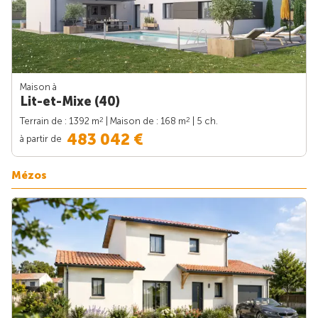
Maison à
Lit-et-Mixe (40)
2
2
Terrain de : 1392 m
| Maison de : 168 m
| 5 ch.
483 042 €
à partir de
Mézos