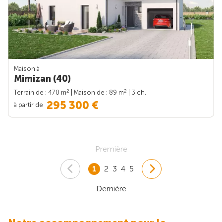
Maison à
Mimizan (40)
2
2
Terrain de : 470 m
| Maison de : 89 m
| 3 ch.
295 300 €
à partir de
Première
1
2
3
4
5
Dernière