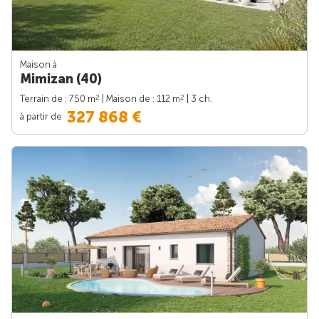
Maison à
Mimizan (40)
2
2
Terrain de : 750 m
| Maison de : 112 m
| 3 ch.
327 868 €
à partir de