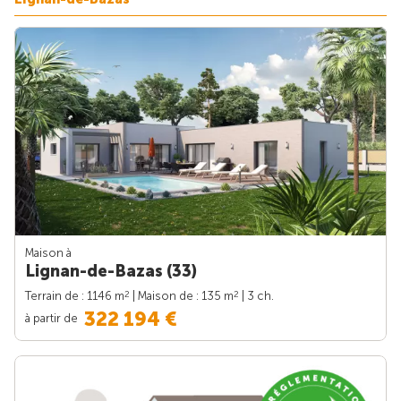
Maison à
Lignan-de-Bazas (33)
2
2
Terrain de : 1146 m
| Maison de : 135 m
| 3 ch.
322 194 €
à partir de