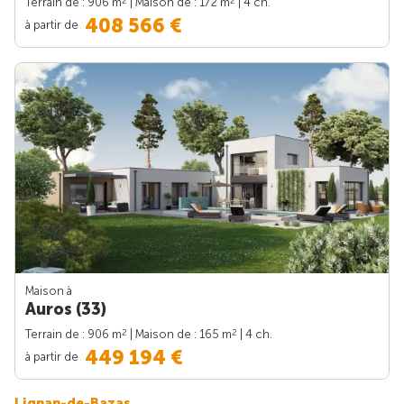
2
2
Terrain de : 906 m
| Maison de : 172 m
| 4 ch.
408 566 €
à partir de
Maison à
Auros (33)
2
2
Terrain de : 906 m
| Maison de : 165 m
| 4 ch.
449 194 €
à partir de
Lignan-de-Bazas