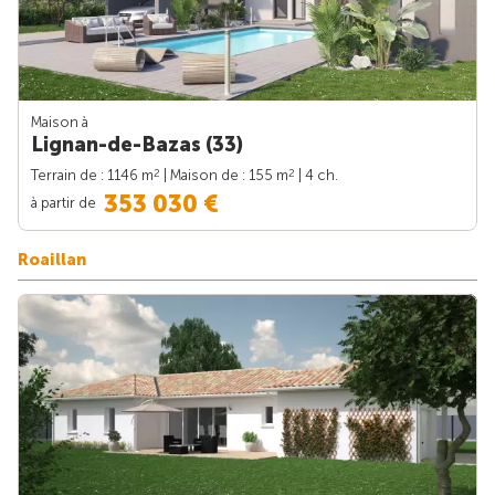
Maison à
Lignan-de-Bazas (33)
2
2
Terrain de : 1146 m
| Maison de : 155 m
| 4 ch.
353 030 €
à partir de
Roaillan