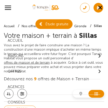
Étude gratuite
Sillas
Accueil
Nos offres de maison + terrain
Gironde
Votre maison + terrain à
Sillas
ACCUEIL
Vous avez le projet de faire construire une maison ? La
construction d'une maison implique d'acheter en même temps
le terrain qui accueillera votre futur foyer. C'est pourquoi Tanaïs
MAISONS
Habitat vous propose un outil personnalisé d'
offres de maison et de terrain
à acquérir. Grâce à cet outil, vous
pouvez mieux préparer votre achat et vous projeter dans votre
nouvel habitat.
OFFRES
Découvrez nos
9
offres de Maison + Terrain
AGENCES
CONSEILS