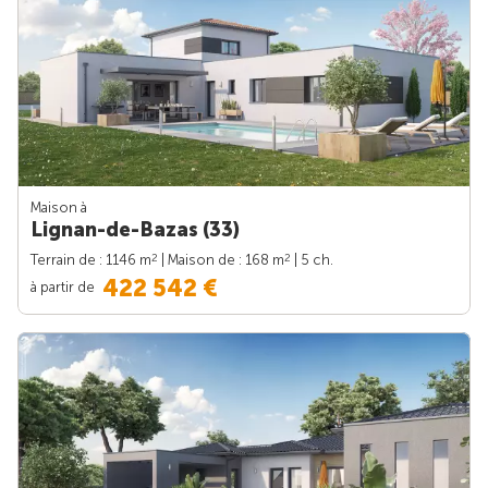
Maison à
Lignan-de-Bazas (33)
2
2
Terrain de : 1146 m
| Maison de : 168 m
| 5 ch.
422 542 €
à partir de