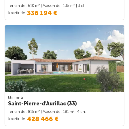
2
2
Terrain de : 610 m
| Maison de : 135 m
| 3 ch.
336 194 €
à partir de
Maison à
Saint-Pierre-d'Aurillac (33)
2
2
Terrain de : 815 m
| Maison de : 181 m
| 4 ch.
428 466 €
à partir de