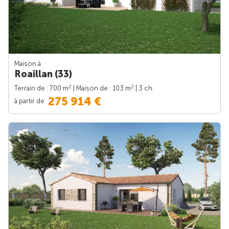
Maison à
Roaillan (33)
2
2
Terrain de : 700 m
| Maison de : 103 m
| 3 ch.
275 914 €
à partir de