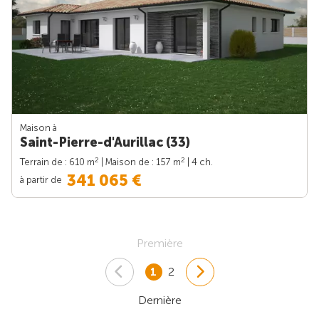
Maison à
Saint-Pierre-d'Aurillac (33)
2
2
Terrain de : 610 m
| Maison de : 157 m
| 4 ch.
341 065 €
à partir de
Première
1
2
Dernière