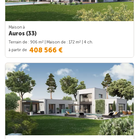
Maison à
Auros (33)
2
2
Terrain de : 906 m
| Maison de : 172 m
| 4 ch.
408 566 €
à partir de