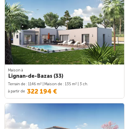
Maison à
Lignan-de-Bazas (33)
2
2
Terrain de : 1146 m
| Maison de : 135 m
| 3 ch.
322 194 €
à partir de