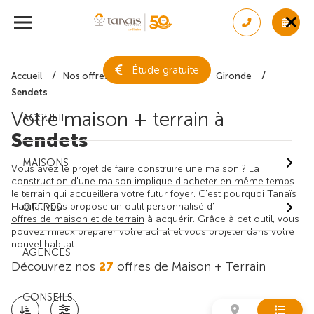
Étude gratuite
Accueil
Nos offres de maison + terrain
Gironde
Sendets
Votre maison + terrain à
ACCUEIL
Sendets
MAISONS
Vous avez le projet de faire construire une maison ? La
construction d'une maison implique d'acheter en même temps
le terrain qui accueillera votre futur foyer. C'est pourquoi Tanaïs
Habitat vous propose un outil personnalisé d'
OFFRES
offres de maison et de terrain
à acquérir. Grâce à cet outil, vous
pouvez mieux préparer votre achat et vous projeter dans votre
nouvel habitat.
AGENCES
Découvrez nos
27
offres de Maison + Terrain
CONSEILS