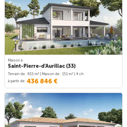
Maison à
Saint-Pierre-d'Aurillac (33)
2
2
Terrain de : 815 m
| Maison de : 151 m
| 4 ch.
436 846 €
à partir de