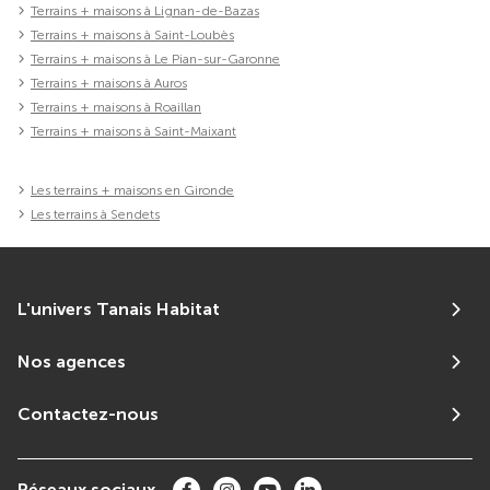
Terrains + maisons à Lignan-de-Bazas
Terrains + maisons à Saint-Loubès
Terrains + maisons à Le Pian-sur-Garonne
Terrains + maisons à Auros
Terrains + maisons à Roaillan
Terrains + maisons à Saint-Maixant
Les terrains + maisons en Gironde
Les terrains à Sendets
L'univers Tanais Habitat
Nos agences
Contactez-nous
Réseaux sociaux