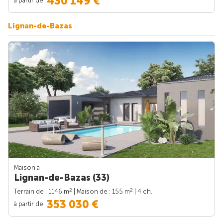
430 149 €
Lignan-de-Bazas
Maison à
Lignan-de-Bazas (33)
2
2
Terrain de : 1146 m
| Maison de : 155 m
| 4 ch.
353 030 €
à partir de