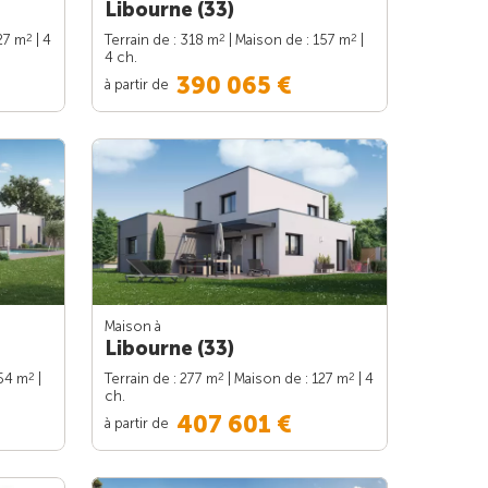
Libourne (33)
2
2
2
27 m
| 4
Terrain de : 318 m
| Maison de : 157 m
|
4 ch.
390 065 €
à partir de
Maison à
Libourne (33)
2
2
2
154 m
|
Terrain de : 277 m
| Maison de : 127 m
| 4
ch.
407 601 €
à partir de