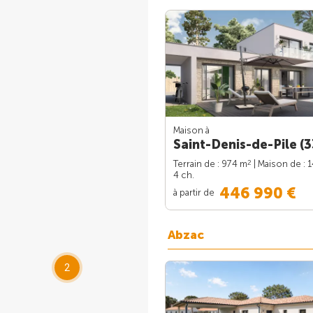
Maison à
Saint-Denis-de-Pile (3
2
Terrain de : 974 m
| Maison de : 
4 ch.
446 990 €
à partir de
Abzac
2