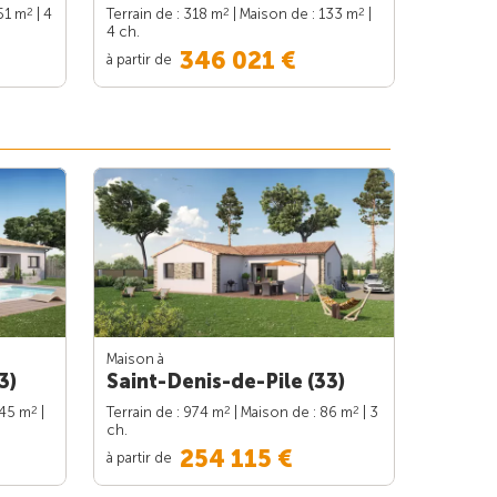
2
2
2
51 m
| 4
Terrain de : 318 m
| Maison de : 133 m
|
4 ch.
346 021 €
à partir de
Maison à
3)
Saint-Denis-de-Pile (33)
2
2
2
145 m
|
Terrain de : 974 m
| Maison de : 86 m
| 3
ch.
254 115 €
à partir de