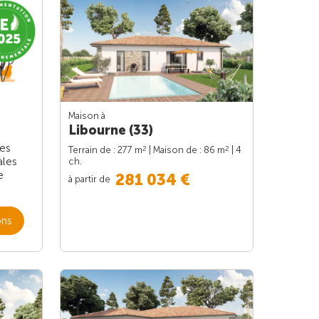
Maison à
Libourne (33)
les
2
2
Terrain de : 277 m
| Maison de : 86 m
| 4
ales
ch.
e
281 034 €
à partir de
ons