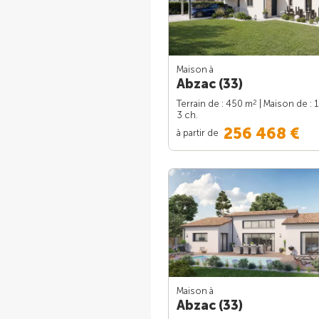
Maison à
Abzac (33)
2
Terrain de : 450 m
| Maison de : 
3 ch.
256 468 €
à partir de
Maison à
Abzac (33)