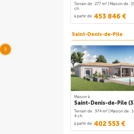
2
Terrain de : 277 m
| Maison de : 1
ch.
453 846 €
à partir de
Saint-Denis-de-Pile
3
Maison à
Saint-Denis-de-Pile (3
2
Terrain de : 974 m
| Maison de : 
4 ch.
402 553 €
à partir de