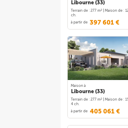
Libourne (33)
2
Terrain de : 277 m
| Maison de : 1
ch.
397 601 €
à partir de
Maison à
Libourne (33)
2
Terrain de : 277 m
| Maison de : 
4 ch.
405 061 €
à partir de