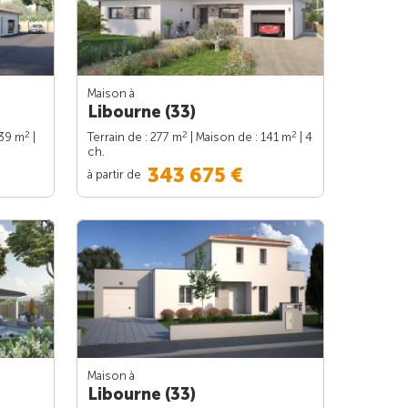
Maison à
Libourne (33)
2
2
2
139 m
|
Terrain de : 277 m
| Maison de : 141 m
| 4
ch.
343 675 €
à partir de
Maison à
Libourne (33)