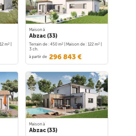
Maison à
Abzac (33)
2
2
2
112 m
|
Terrain de : 450 m
| Maison de : 122 m
|
3 ch.
296 843 €
à partir de
Maison à
Abzac (33)