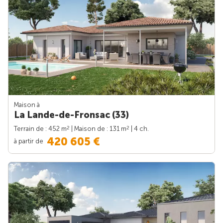
Maison à
La Lande-de-Fronsac (33)
2
2
Terrain de : 452 m
| Maison de : 131 m
| 4 ch.
420 605 €
à partir de