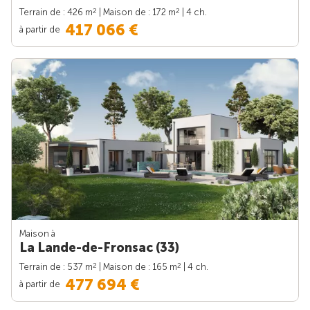
2
2
Terrain de : 426 m
| Maison de : 172 m
| 4 ch.
417 066 €
à partir de
Maison à
La Lande-de-Fronsac (33)
2
2
Terrain de : 537 m
| Maison de : 165 m
| 4 ch.
477 694 €
à partir de