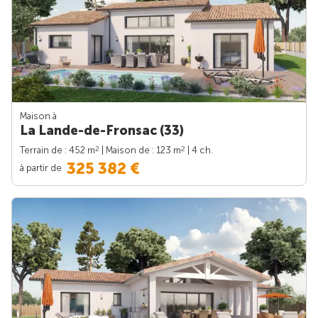
Maison à
La Lande-de-Fronsac (33)
2
2
Terrain de : 452 m
| Maison de : 123 m
| 4 ch.
325 382 €
à partir de