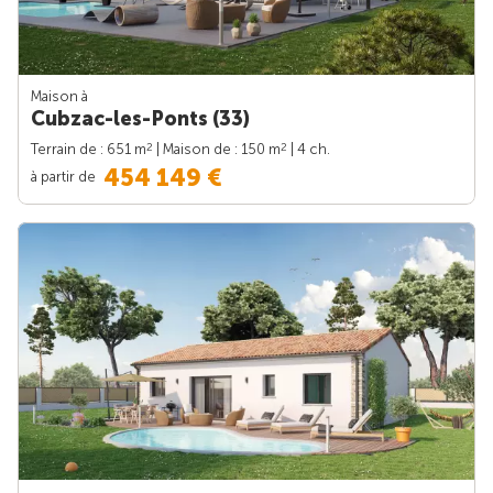
Maison à
Cubzac-les-Ponts (33)
2
2
Terrain de : 651 m
| Maison de : 150 m
| 4 ch.
454 149 €
à partir de