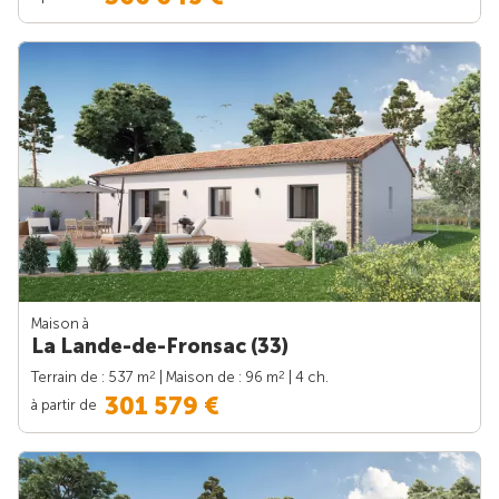
Maison à
La Lande-de-Fronsac (33)
2
2
Terrain de : 537 m
| Maison de : 96 m
| 4 ch.
301 579 €
à partir de