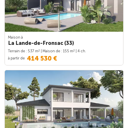
Maison à
La Lande-de-Fronsac (33)
2
2
Terrain de : 537 m
| Maison de : 155 m
| 4 ch.
414 530 €
à partir de