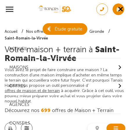
Étude gratuite
Accueil
Nos offres de maison + terrain
Gironde
Saint-Romain-la-Virvée
Votre maison + terrain à
Saint-
ACCUEIL
Romain-la-Virvée
MAISONS
Vous avez le projet de faire construire une maison ? La
construction d'une maison implique d'acheter en même temps
le terrain qui accueillera votre futur foyer. C'est pourquoi Tanaïs
Habitat vous propose un outil personnalisé d'
OFFRES
offres de maison et de terrain
à acquérir. Grâce à cet outil, vous
pouvez mieux préparer votre achat et vous projeter dans votre
nouvel habitat.
AGENCES
Découvrez nos
699
offres de Maison + Terrain
CONSEILS