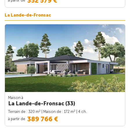
352 579 €
La Lande-de-Fronsac
Maison à
La Lande-de-Fronsac (33)
2
2
Terrain de : 320 m
| Maison de : 172 m
| 4 ch.
389 766 €
à partir de