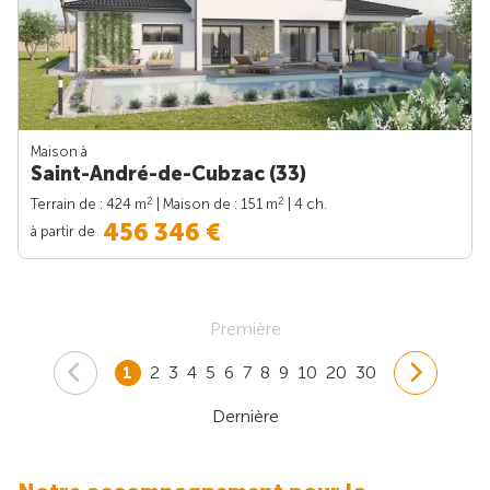
Maison à
Saint-André-de-Cubzac (33)
2
2
Terrain de : 424 m
| Maison de : 151 m
| 4 ch.
456 346 €
à partir de
Première
1
2
3
4
5
6
7
8
9
10
20
30
Dernière