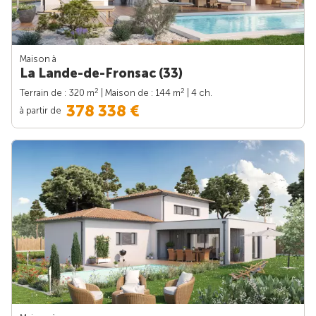
Maison à
La Lande-de-Fronsac (33)
2
2
Terrain de : 320 m
| Maison de : 144 m
| 4 ch.
378 338 €
à partir de