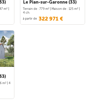
33)
Le Pian-sur-Garonne (33)
2
2
2
147 m
|
Terrain de : 779 m
| Maison de : 125 m
|
4 ch.
322 971 €
à partir de
33)
2
96 m
| 4