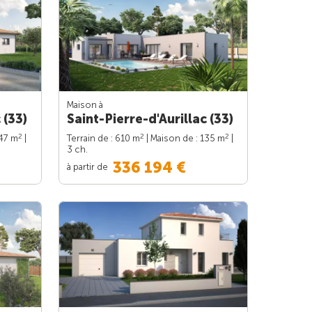
Maison à
 (33)
Saint-Pierre-d'Aurillac (33)
2
2
2
147 m
|
Terrain de : 610 m
| Maison de : 135 m
|
3 ch.
336 194 €
à partir de