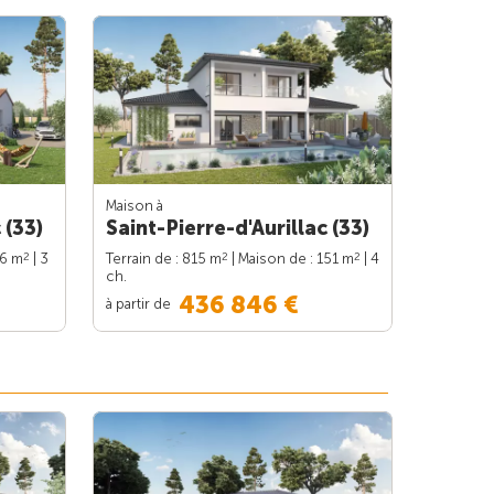
Maison à
 (33)
Saint-Pierre-d'Aurillac (33)
2
2
2
86 m
| 3
Terrain de : 815 m
| Maison de : 151 m
| 4
ch.
436 846 €
à partir de