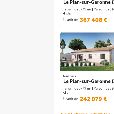
Le Pian-sur-Garonne (
2
Terrain de : 779 m
| Maison de : 
4 ch.
367 408 €
à partir de
Maison à
Le Pian-sur-Garonne (
2
Terrain de : 779 m
| Maison de : 
ch.
242 079 €
à partir de