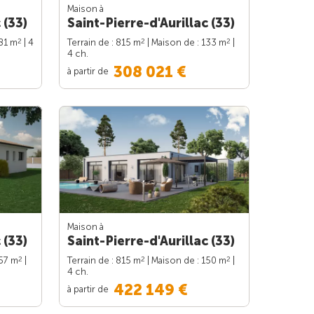
Maison à
 (33)
Saint-Pierre-d'Aurillac (33)
2
2
2
181 m
| 4
Terrain de : 815 m
| Maison de : 133 m
|
4 ch.
308 021 €
à partir de
Maison à
 (33)
Saint-Pierre-d'Aurillac (33)
2
2
2
157 m
|
Terrain de : 815 m
| Maison de : 150 m
|
4 ch.
422 149 €
à partir de