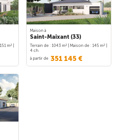
Maison à
Saint-Maixant (33)
2
2
2
 151 m
|
Terrain de : 1043 m
| Maison de : 145 m
|
4 ch.
351 145 €
à partir de