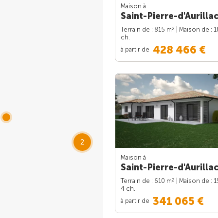
Maison à
Saint-Pierre-d'Aurillac
2
Terrain de : 815 m
| Maison de : 
ch.
428 466 €
à partir de
2
Maison à
Saint-Pierre-d'Aurillac
2
Terrain de : 610 m
| Maison de : 
4 ch.
341 065 €
à partir de