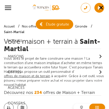
Étude gratuite
Accueil
Nos offres de maison + terrain
Gironde
Saint-Martial
Votre maison + terrain à
Saint-
ACCUEIL
Martial
MAISONS
Vous avez le projet de faire construire une maison ? La
construction d'une maison implique d'acheter en même temps
le terrain qui accueillera votre futur foyer. C'est pourquoi Tanaïs
Habitat vous propose un outil personnalisé d'
OFFRES
offres de maison et de terrain
à acquérir. Grâce à cet outil, vous
pouvez mieux préparer votre achat et vous projeter dans votre
nouvel habitat.
AGENCES
Découvrez nos
234
offres de Maison + Terrain
CONSEILS