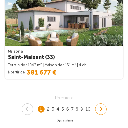
Maison à
Saint-Maixant (33)
2
2
Terrain de : 1043 m
| Maison de : 151 m
| 4 ch.
381 677 €
à partir de
Première
1
2
3
4
5
6
7
8
9
10
Dernière