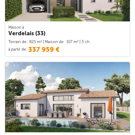
Maison à
Verdelais (33)
2
2
Terrain de : 825 m
| Maison de : 107 m
| 3 ch.
337 959 €
à partir de