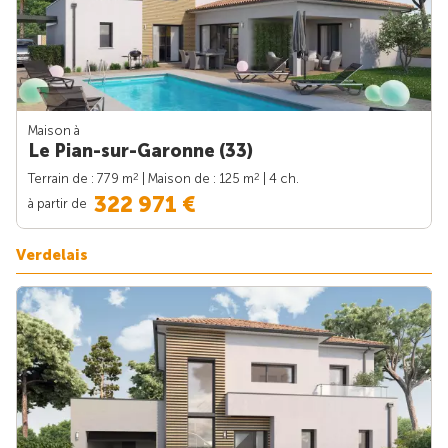
Maison à
Le Pian-sur-Garonne (33)
2
2
Terrain de : 779 m
| Maison de : 125 m
| 4 ch.
322 971 €
à partir de
Verdelais