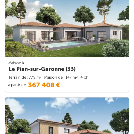
Maison à
Le Pian-sur-Garonne (33)
2
2
Terrain de : 779 m
| Maison de : 147 m
| 4 ch.
367 408 €
à partir de