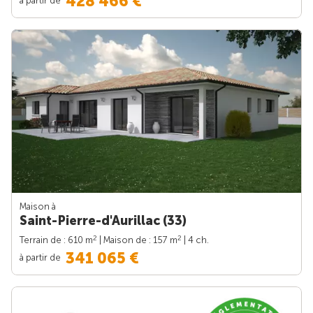
428 466 €
Maison à
Saint-Pierre-d'Aurillac (33)
2
2
Terrain de : 610 m
| Maison de : 157 m
| 4 ch.
341 065 €
à partir de