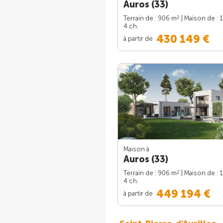
Auros (33)
2
Terrain de : 906 m
| Maison de : 
4 ch.
430 149 €
à partir de
Maison à
Auros (33)
2
Terrain de : 906 m
| Maison de : 
4 ch.
449 194 €
à partir de