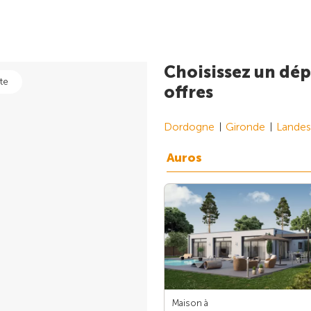
Choisissez un dép
te
offres
Dordogne
Gironde
Landes
Auros
Maison à