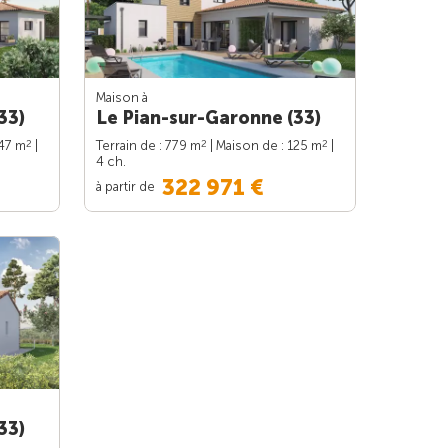
Maison à
33)
Le Pian-sur-Garonne (33)
2
2
2
147 m
|
Terrain de : 779 m
| Maison de : 125 m
|
4 ch.
322 971 €
à partir de
33)