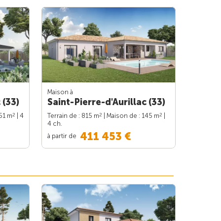
Maison à
 (33)
Saint-Pierre-d'Aurillac (33)
2
2
2
151 m
| 4
Terrain de : 815 m
| Maison de : 145 m
|
4 ch.
411 453 €
à partir de