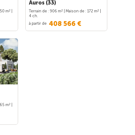
Auros (33)
2
2
2
150 m
|
Terrain de : 906 m
| Maison de : 172 m
|
4 ch.
408 566 €
à partir de
2
165 m
|