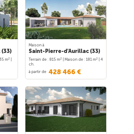
Maison à
 (33)
Saint-Pierre-d'Aurillac (33)
2
2
2
135 m
|
Terrain de : 815 m
| Maison de : 181 m
| 4
ch.
428 466 €
à partir de