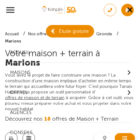
Étude gratuite
Accueil
Nos offres de maison + terrain
Gironde
Marions
Votre maison + terrain à
ACCUEIL
Marions
MAISONS
Vous avez le projet de faire construire une maison ? La
construction d'une maison implique d'acheter en même temps
le terrain qui accueillera votre futur foyer. C'est pourquoi Tanaïs
Habitat vous propose un outil personnalisé d'
OFFRES
offres de maison et de terrain
à acquérir. Grâce à cet outil, vous
pouvez mieux préparer votre achat et vous projeter dans votre
nouvel habitat.
AGENCES
Découvrez nos
18
offres de Maison + Terrain
CONSEILS