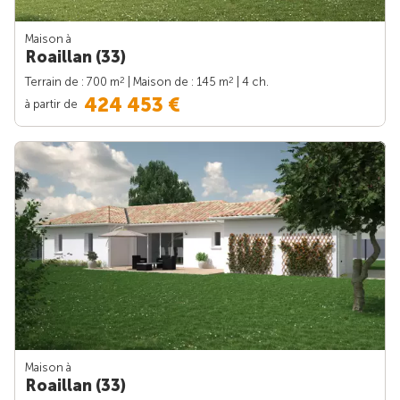
Maison à
Roaillan (33)
2
2
Terrain de : 700 m
| Maison de : 145 m
| 4 ch.
424 453 €
à partir de
Maison à
Roaillan (33)