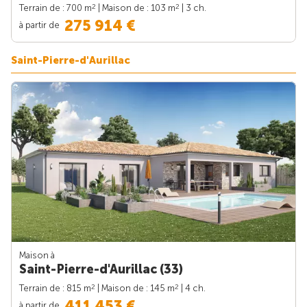
2
2
Terrain de : 700 m
| Maison de : 103 m
| 3 ch.
275 914 €
à partir de
Saint-Pierre-d'Aurillac
Maison à
Saint-Pierre-d'Aurillac (33)
2
2
Terrain de : 815 m
| Maison de : 145 m
| 4 ch.
411 453 €
à partir de