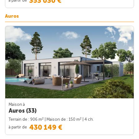
353 030 €
Auros
Maison à
Auros (33)
2
2
Terrain de : 906 m
| Maison de : 150 m
| 4 ch.
430 149 €
à partir de