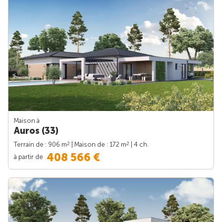
Maison à
Auros (33)
2
2
Terrain de : 906 m
| Maison de : 172 m
| 4 ch.
408 566 €
à partir de