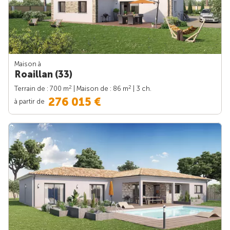
Maison à
Roaillan (33)
2
2
Terrain de : 700 m
| Maison de : 86 m
| 3 ch.
276 015 €
à partir de