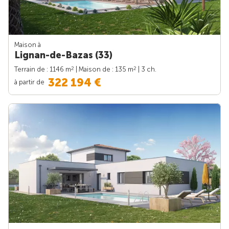
Maison à
Lignan-de-Bazas (33)
2
2
Terrain de : 1146 m
| Maison de : 135 m
| 3 ch.
322 194 €
à partir de