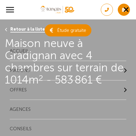
Retour à la liste des résultats
Étude gratuite
Maison neuve à
ACCUEIL
Gradignan avec 4
chambres sur terrain de
MAISONS
1014m
- 583 861 €
2
OFFRES
AGENCES
CONSEILS