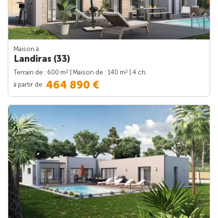
Maison à
Landiras (33)
2
2
Terrain de : 600 m
| Maison de : 140 m
| 4 ch.
464 890 €
à partir de