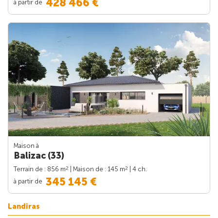
428 466 €
à partir de
Maison à
Balizac (33)
2
2
Terrain de : 856 m
| Maison de : 145 m
| 4 ch.
345 145 €
à partir de
Landiras