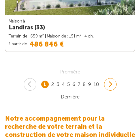
Maison à
Landiras (33)
2
2
Terrain de : 659 m
| Maison de : 151 m
| 4 ch.
486 846 €
à partir de
Première
1
2
3
4
5
6
7
8
9
10
Dernière
Notre accompagnement pour la
recherche de votre terrain et la
construction de votre maison individuelle