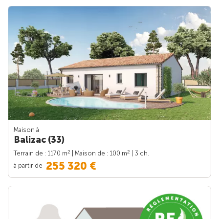
Maison à
Balizac (33)
2
2
Terrain de : 1170 m
| Maison de : 100 m
| 3 ch.
255 320 €
à partir de