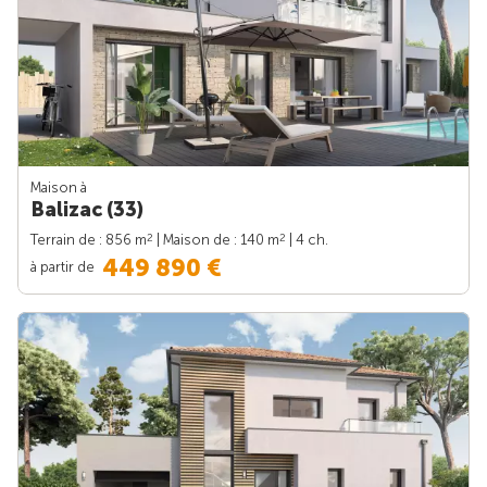
Maison à
Balizac (33)
2
2
Terrain de : 856 m
| Maison de : 140 m
| 4 ch.
449 890 €
à partir de