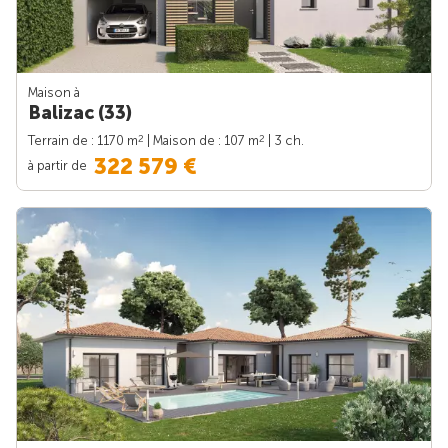
Maison à
Balizac (33)
2
2
Terrain de : 1170 m
| Maison de : 107 m
| 3 ch.
322 579 €
à partir de