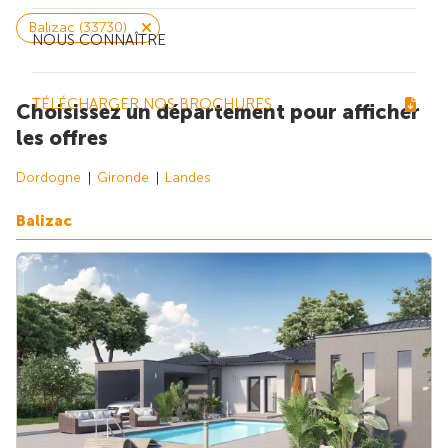
Balizac (33730)
NOUS CONNAÎTRE
TÉLÉCHARGER NOS BROCHURES
Choisissez un département pour afficher
les offres
Dordogne
Gironde
Landes
Balizac