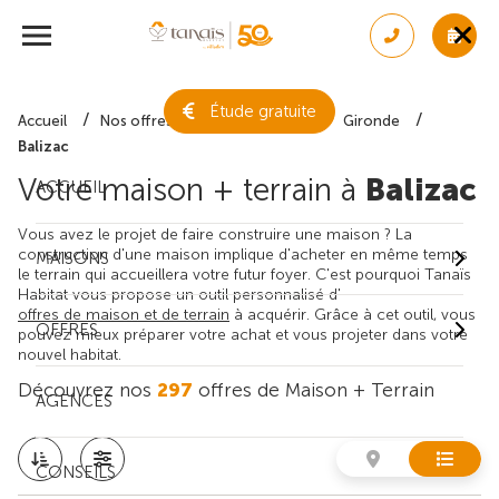
Étude gratuite
Accueil
Nos offres de maison + terrain
Gironde
Balizac
Votre maison + terrain à
Balizac
ACCUEIL
Vous avez le projet de faire construire une maison ? La
construction d'une maison implique d'acheter en même temps
MAISONS
le terrain qui accueillera votre futur foyer. C'est pourquoi Tanaïs
Habitat vous propose un outil personnalisé d'
offres de maison et de terrain
à acquérir. Grâce à cet outil, vous
OFFRES
pouvez mieux préparer votre achat et vous projeter dans votre
nouvel habitat.
Découvrez nos
297
offres de Maison + Terrain
AGENCES
CONSEILS