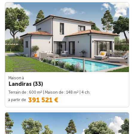
Maison à
Landiras (33)
2
2
Terrain de : 600 m
| Maison de : 148 m
| 4 ch.
391 521 €
à partir de