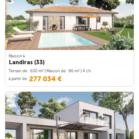
Maison à
Landiras (33)
2
2
Terrain de : 600 m
| Maison de : 86 m
| 4 ch.
277 034 €
à partir de