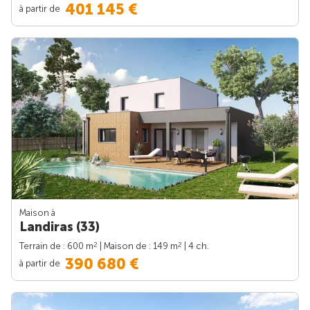
401 145 €
à partir de
Maison à
Landiras (33)
2
2
Terrain de : 600 m
| Maison de : 149 m
| 4 ch.
390 680 €
à partir de