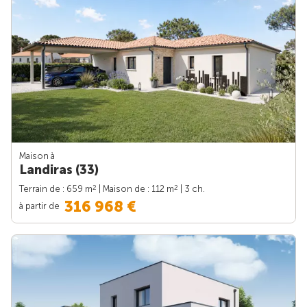
Maison à
Landiras (33)
2
2
Terrain de : 659 m
| Maison de : 112 m
| 3 ch.
316 968 €
à partir de