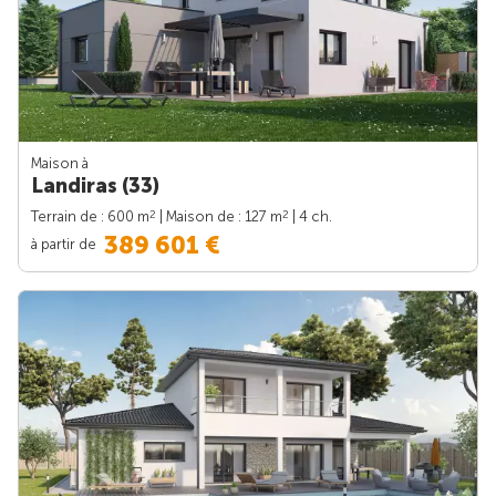
Maison à
Landiras (33)
2
2
Terrain de : 600 m
| Maison de : 127 m
| 4 ch.
389 601 €
à partir de