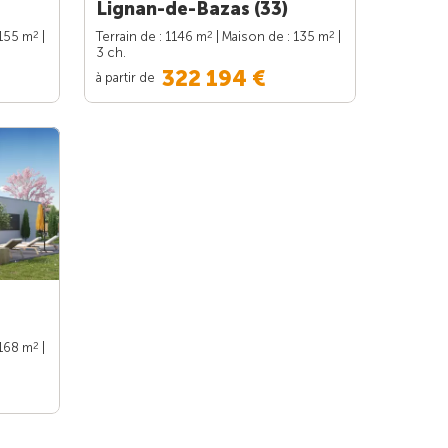
Lignan-de-Bazas (33)
2
2
2
 155 m
|
Terrain de : 1146 m
| Maison de : 135 m
|
3 ch.
322 194 €
à partir de
2
 168 m
|