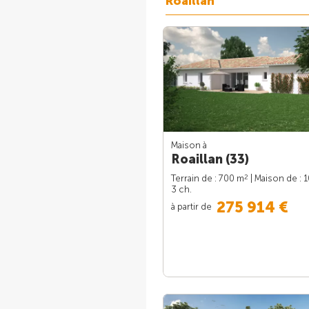
Roaillan
Maison à
Roaillan (33)
2
Terrain de : 700 m
| Maison de : 
3 ch.
275 914 €
à partir de