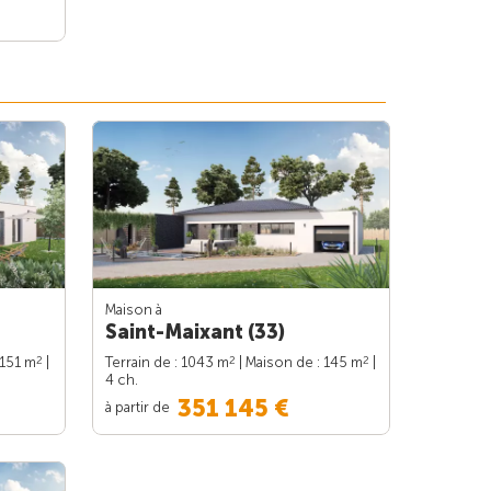
Maison à
Saint-Maixant (33)
2
2
2
 151 m
|
Terrain de : 1043 m
| Maison de : 145 m
|
4 ch.
351 145 €
à partir de