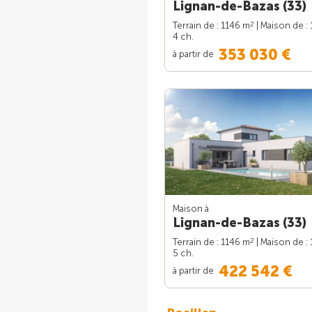
Lignan-de-Bazas (33)
2
Terrain de : 1146 m
| Maison de :
4 ch.
353 030 €
à partir de
Maison à
Lignan-de-Bazas (33)
2
Terrain de : 1146 m
| Maison de :
5 ch.
422 542 €
à partir de