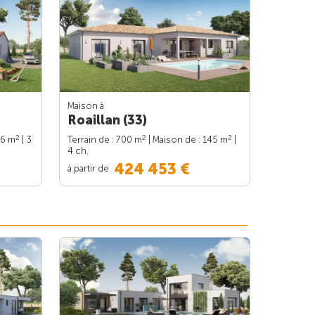
Maison à
Roaillan (33)
2
2
2
86 m
| 3
Terrain de : 700 m
| Maison de : 145 m
|
4 ch.
424 453 €
à partir de