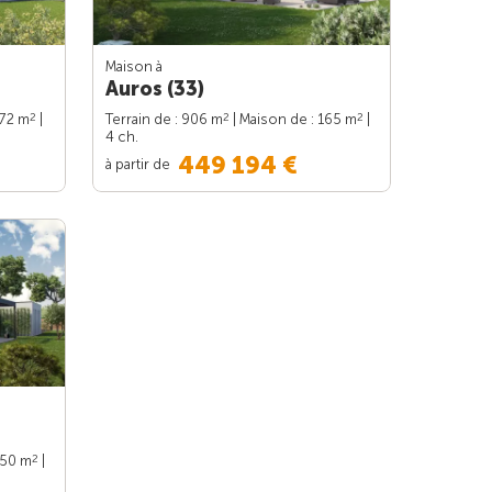
Maison à
Auros (33)
2
2
2
172 m
|
Terrain de : 906 m
| Maison de : 165 m
|
4 ch.
449 194 €
à partir de
2
150 m
|