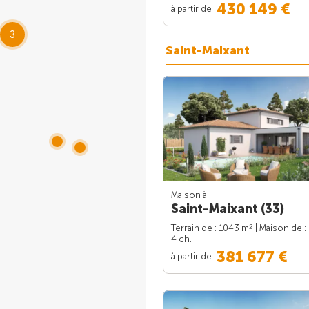
430 149 €
à partir de
3
Saint-Maixant
Maison à
Saint-Maixant (33)
2
Terrain de : 1043 m
| Maison de :
4 ch.
381 677 €
à partir de