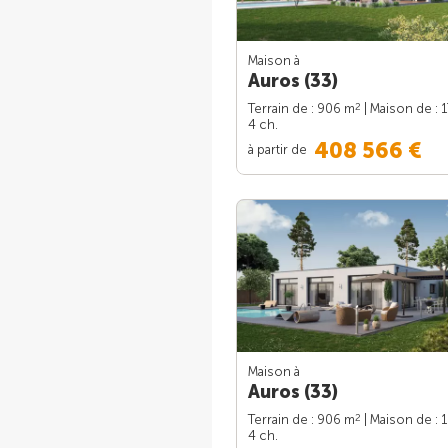
Maison à
Auros (33)
2
Terrain de : 906 m
| Maison de : 
4 ch.
408 566 €
à partir de
Maison à
Auros (33)
2
Terrain de : 906 m
| Maison de : 
4 ch.