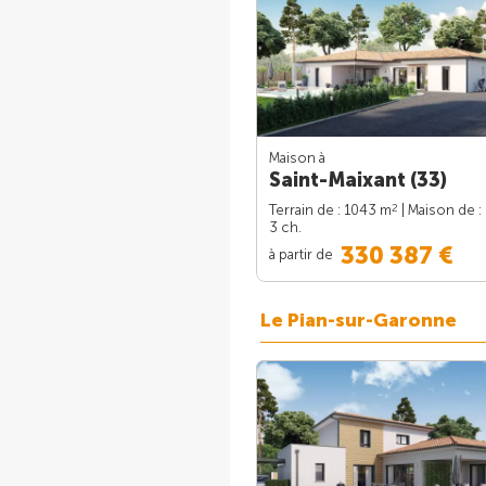
Maison à
Saint-Maixant (33)
2
Terrain de : 1043 m
| Maison de :
3 ch.
330 387 €
à partir de
Le Pian-sur-Garonne