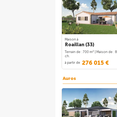
Maison à
Roaillan (33)
2
Terrain de : 700 m
| Maison de : 
ch.
276 015 €
à partir de
Auros