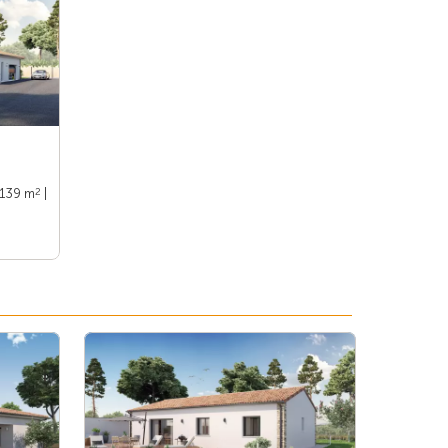
2
 139 m
|