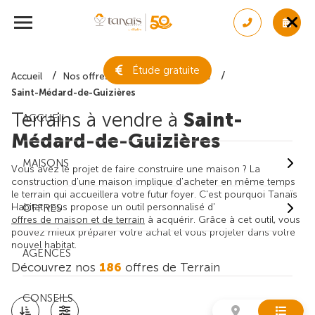
Étude gratuite
Accueil
Nos offres de terrain
Gironde
Saint-Médard-de-Guizières
Terrains à vendre à
Saint-
ACCUEIL
Médard-de-Guizières
MAISONS
Vous avez le projet de faire construire une maison ? La
construction d'une maison implique d'acheter en même temps
le terrain qui accueillera votre futur foyer. C'est pourquoi Tanaïs
Habitat vous propose un outil personnalisé d'
OFFRES
offres de maison et de terrain
à acquérir. Grâce à cet outil, vous
pouvez mieux préparer votre achat et vous projeter dans votre
nouvel habitat.
AGENCES
Découvrez nos
186
offres de Terrain
CONSEILS