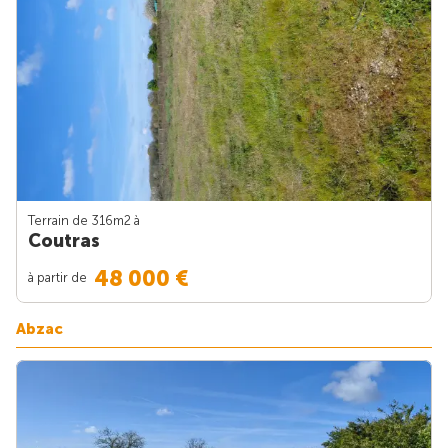
Terrain de 316m
2
à
Coutras
48 000 €
à partir de
Abzac