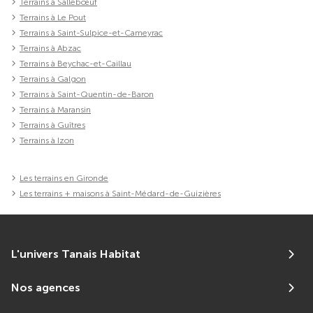
Terrains à Sallebœuf
Terrains à Le Pout
Terrains à Saint-Sulpice-et-Cameyrac
Terrains à Abzac
Terrains à Beychac-et-Caillau
Terrains à Galgon
Terrains à Saint-Quentin-de-Baron
Terrains à Maransin
Terrains à Guîtres
Terrains à Izon
Les terrains en Gironde
Les terrains + maisons à Saint-Médard-de-Guizières
L'univers Tanais Habitat
Nos agences