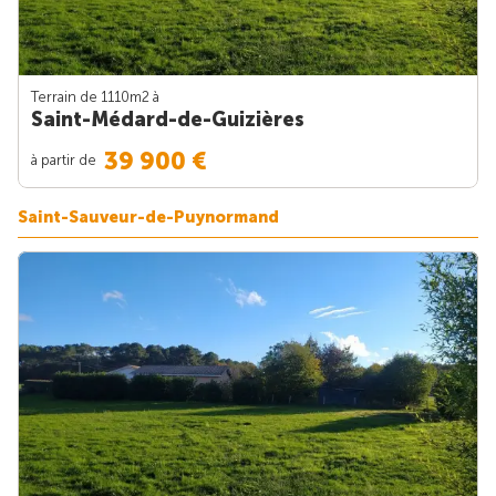
Terrain de 1110m
2
à
Saint-Médard-de-Guizières
39 900 €
à partir de
Saint-Sauveur-de-Puynormand