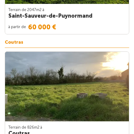
Terrain de 2047m
2
à
Saint-Sauveur-de-Puynormand
60 000 €
à partir de
Coutras
Terrain de 826m
2
à
Coutras