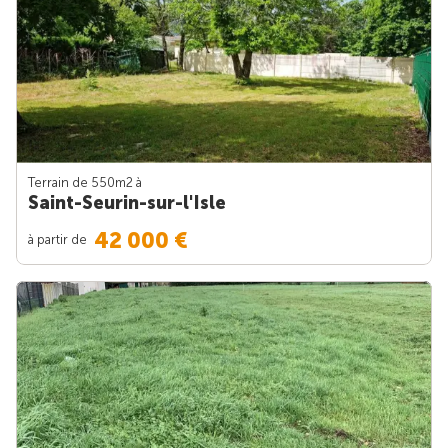
Terrain de 550m
2
à
Saint-Seurin-sur-l'Isle
42 000 €
à partir de