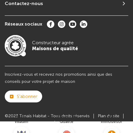
Contactez-nous
Réseaux sociaux
Constructeur agrée
Maisons de qualité
Inscrivez-vous et recevez nos promotions ainsi que des
conseils pour votre projet de maison
S'abonner
©2023 Tanaïs Habitat - Tous droits réservés
Plan du site
Club
Maisons de
Avis
Villadim
Qualité
Immodvisor
Paramètres des cookies
Politiques de Confidentialités
Mentions légales
Recrutement
Parrainer un ami