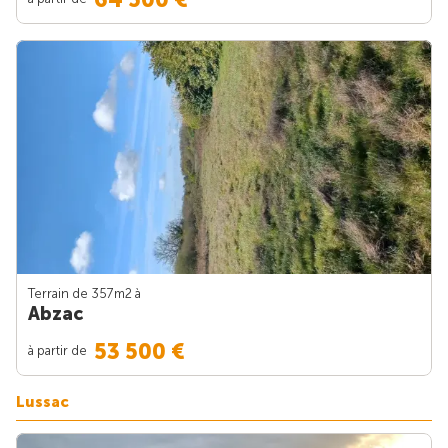
Terrain de 357m
2
à
Abzac
53 500 €
à partir de
Lussac