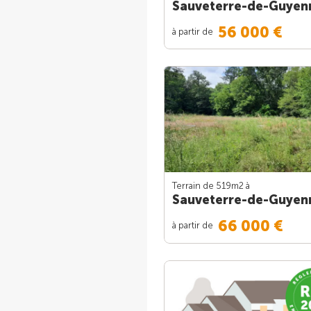
Sauveterre-de-Guyen
56 000 €
à partir de
Terrain de 519m
2
à
Sauveterre-de-Guyen
66 000 €
à partir de