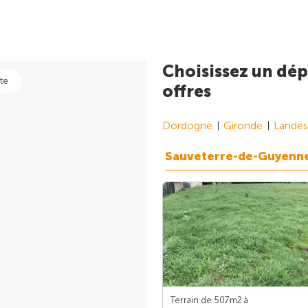
Choisissez un dép
te
offres
Dordogne
Gironde
Landes
Sauveterre-de-Guyenn
Terrain de 507m
2
à