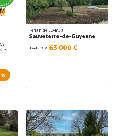
Terrain de 514m
2
à
Sauveterre-de-Guyenne
les
63 000 €
à partir de
ales
e
ons