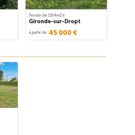
Terrain de 1164m
2
à
Gironde-sur-Dropt
45 000 €
à partir de