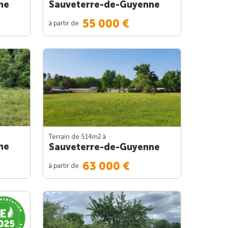
Sauveterre-de-Guyenne
ne
55 000 €
à partir de
Terrain de 514m
2
à
ne
Sauveterre-de-Guyenne
63 000 €
à partir de