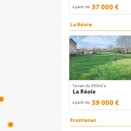
37 000 €
à partir de
La Réole
Terrain de 490m
2
à
La Réole
39 000 €
à partir de
Frontenac