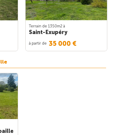
Terrain de 1350m
2
à
Saint-Exupéry
35 000 €
à partir de
lle
aille