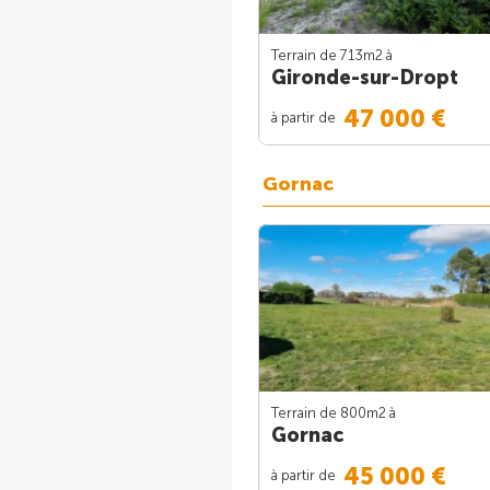
Terrain de 713m
2
à
Gironde-sur-Dropt
47 000 €
à partir de
Gornac
Terrain de 800m
2
à
Gornac
45 000 €
à partir de