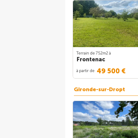
Terrain de 752m
2
à
Frontenac
49 500 €
à partir de
Gironde-sur-Dropt