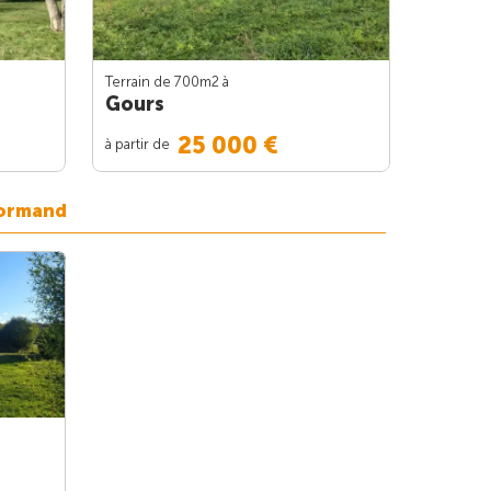
Terrain de 700m
2
à
Gours
25 000 €
à partir de
normand