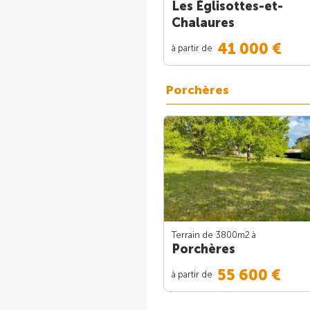
Les Églisottes-et-
Chalaures
41 000 €
à partir de
Porchères
Terrain de 3800m
2
à
Porchères
55 600 €
à partir de