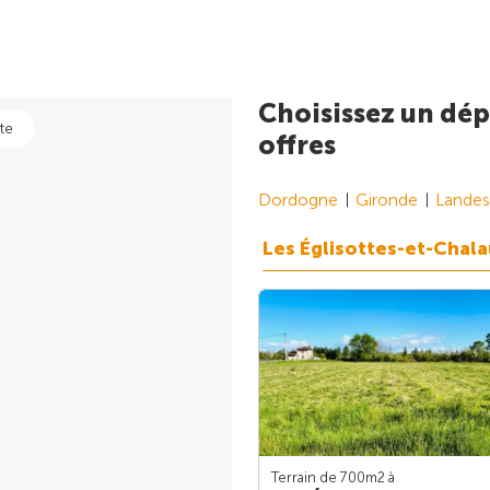
Choisissez un dép
te
offres
Dordogne
Gironde
Landes
Les Églisottes-et-Chal
Terrain de 700m
2
à