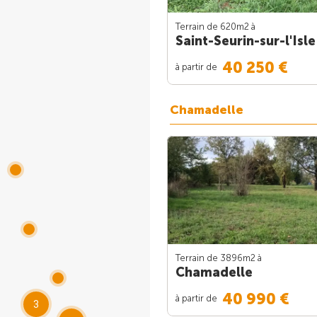
Terrain de 620m
2
à
Saint-Seurin-sur-l'Isle
40 250 €
à partir de
Chamadelle
Terrain de 3896m
2
à
Chamadelle
40 990 €
à partir de
3