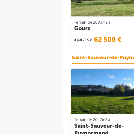
Terrain de 2683m
2
à
Gours
62 500 €
à partir de
Saint-Sauveur-de-Puy
Terrain de 2047m
2
à
Saint-Sauveur-de-
Puynormand