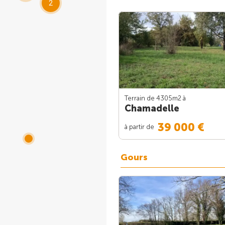
2
Terrain de 4305m
2
à
Chamadelle
39 000 €
à partir de
Gours