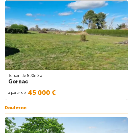
Terrain de 800m
2
à
Gornac
45 000 €
à partir de
Doulezon