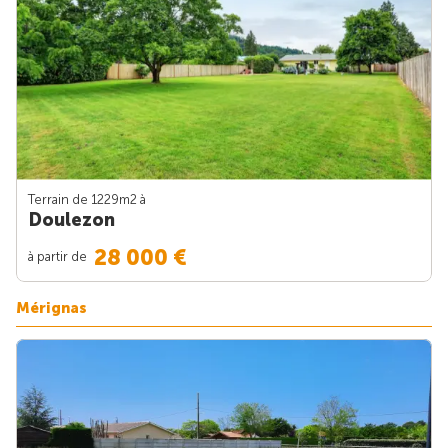
Terrain de 1229m
2
à
Doulezon
28 000 €
à partir de
Mérignas