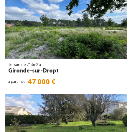
Terrain de 713m
2
à
Gironde-sur-Dropt
47 000 €
à partir de