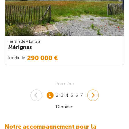
Terrain de 412m
2
à
Mérignas
290 000 €
à partir de
Première
1
2
3
4
5
6
7
Dernière
Notre accompagnement pour la