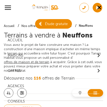
Étude gratuite
Neuffons
Accueil
Nos offres de terrain
Gironde
Terrains à vendre à
Neuffons
ACCUEIL
Vous avez le projet de faire construire une maison ? La
construction d'une maison implique d'acheter en même temps
le terrain qui accueillera votre futur foyer. C'est pourquoi Tanaïs
MAISONS
Habitat vous propose un outil personnalisé d'
offres de maison et de terrain
à acquérir. Grâce à cet outil, vous
pouvez mieux préparer votre achat et vous projeter dans votre
nouvel habitat.
OFFRES
Découvrez nos
116
offres de Terrain
AGENCES
CONSEILS