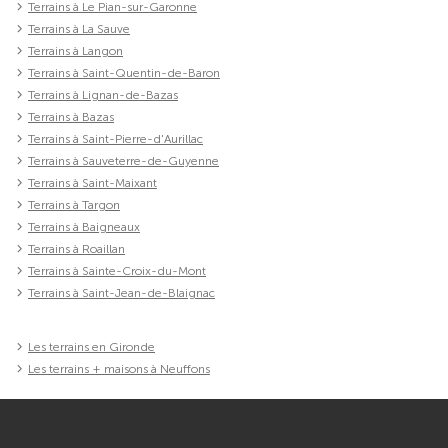
Terrains à Le Pian-sur-Garonne
Terrains à La Sauve
Terrains à Langon
Terrains à Saint-Quentin-de-Baron
Terrains à Lignan-de-Bazas
Terrains à Bazas
Terrains à Saint-Pierre-d'Aurillac
Terrains à Sauveterre-de-Guyenne
Terrains à Saint-Maixant
Terrains à Targon
Terrains à Baigneaux
Terrains à Roaillan
Terrains à Sainte-Croix-du-Mont
Terrains à Saint-Jean-de-Blaignac
Les terrains en Gironde
Les terrains + maisons à Neuffons