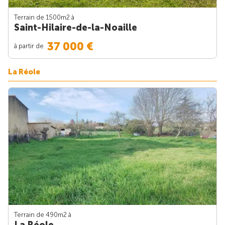
Terrain de 1500m
2
à
Saint-Hilaire-de-la-Noaille
37 000 €
à partir de
La Réole
Terrain de 490m
2
à
La Réole