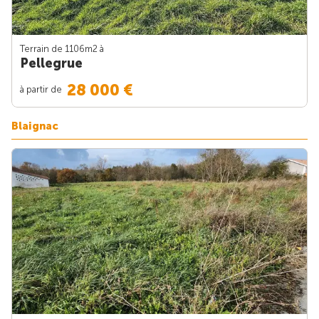
Terrain de 1106m
2
à
Pellegrue
28 000 €
à partir de
Blaignac