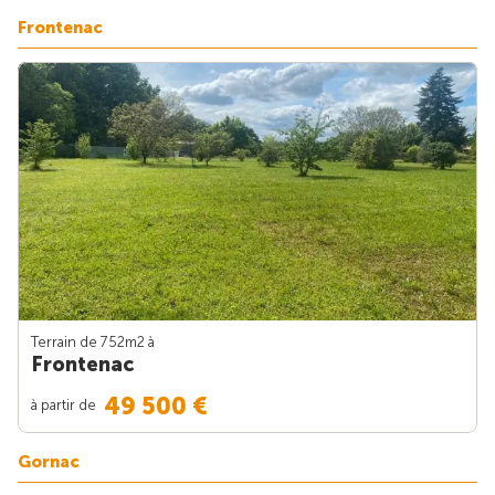
Frontenac
Terrain de 752m
2
à
Frontenac
49 500 €
à partir de
Gornac