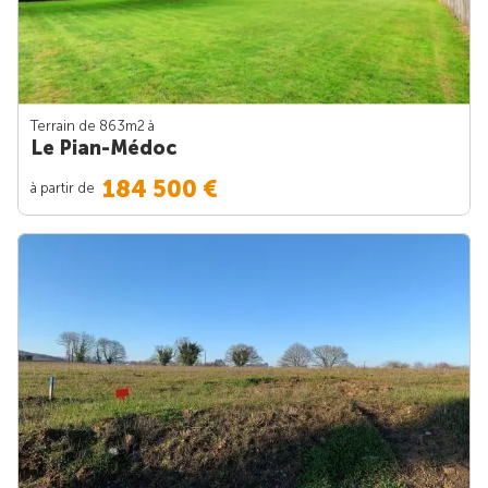
Terrain de 863m
2
à
Le Pian-Médoc
184 500 €
à partir de