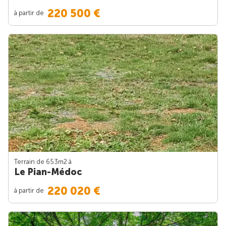
220 500 €
à partir de
Terrain de 653m
2
à
Le Pian-Médoc
220 020 €
à partir de