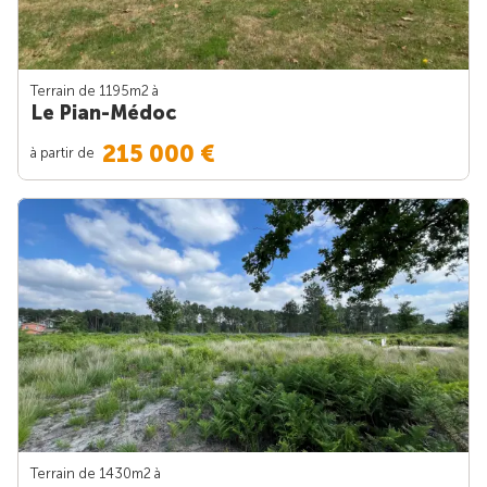
Terrain de 1195m
2
à
Le Pian-Médoc
215 000 €
à partir de
Terrain de 1430m
2
à