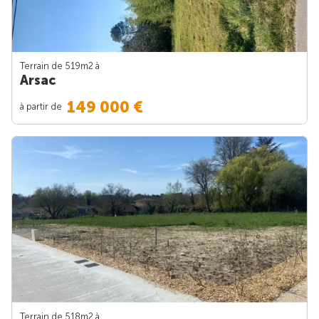
Terrain de 519m
2
à
Arsac
149 000 €
à partir de
Terrain de 518m
2
à