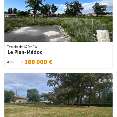
Terrain de 670m
2
à
Le Pian-Médoc
188 000 €
à partir de