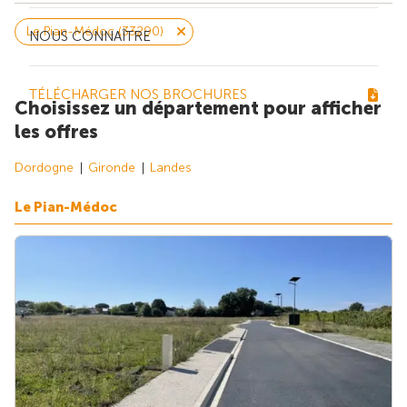
Le Pian-Médoc (33290)
NOUS CONNAÎTRE
TÉLÉCHARGER NOS BROCHURES
Choisissez un département pour afficher
les offres
Dordogne
Gironde
Landes
Le Pian-Médoc