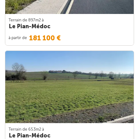
Terrain de 897m
2
à
Le Pian-Médoc
181 100 €
à partir de
Terrain de 653m
2
à
Le Pian-Médoc