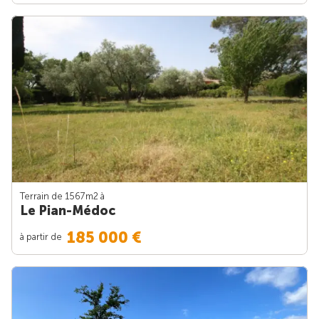
Terrain de 1567m
2
à
Le Pian-Médoc
185 000 €
à partir de