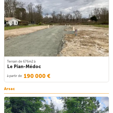
Terrain de 676m
2
à
Le Pian-Médoc
190 000 €
à partir de
Arsac