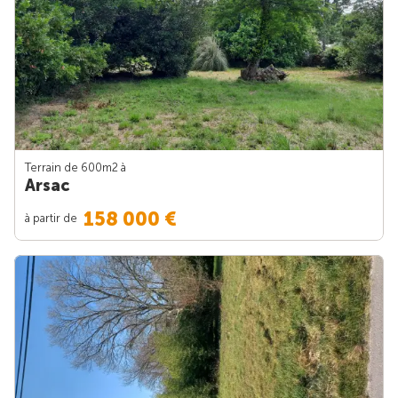
Terrain de 600m
2
à
Arsac
158 000 €
à partir de