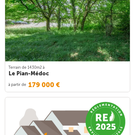
Terrain de 1430m
2
à
Le Pian-Médoc
179 000 €
à partir de