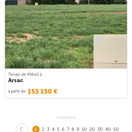
Terrain de 496m
2
à
Arsac
153 150 €
à partir de
Première
1
2
3
4
5
6
7
8
9
10
20
30
40
50