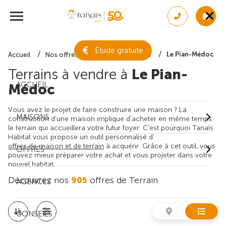
Étude gratuite
Le Pian-Médoc
Accueil
Nos offres de terrain
Gironde
Terrains à vendre à
Le Pian-
ACCUEIL
Médoc
Vous avez le projet de faire construire une maison ? La
MAISONS
construction d'une maison implique d'acheter en même temps
le terrain qui accueillera votre futur foyer. C'est pourquoi Tanaïs
Habitat vous propose un outil personnalisé d'
offres de maison et de terrain
à acquérir. Grâce à cet outil, vous
OFFRES
pouvez mieux préparer votre achat et vous projeter dans votre
nouvel habitat.
Découvrez nos
905
offres de Terrain
AGENCES
CONSEILS