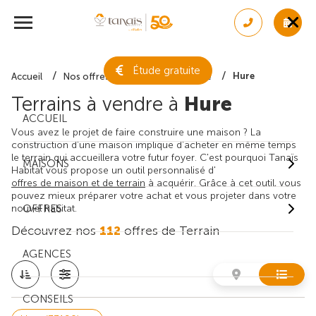
Étude gratuite
Hure
Accueil
Nos offres de terrain
Gironde
Terrains à vendre à
Hure
ACCUEIL
Vous avez le projet de faire construire une maison ? La
construction d'une maison implique d'acheter en même temps
le terrain qui accueillera votre futur foyer. C'est pourquoi Tanaïs
MAISONS
Habitat vous propose un outil personnalisé d'
offres de maison et de terrain
à acquérir. Grâce à cet outil, vous
pouvez mieux préparer votre achat et vous projeter dans votre
nouvel habitat.
OFFRES
Découvrez nos
112
offres de Terrain
AGENCES
CONSEILS