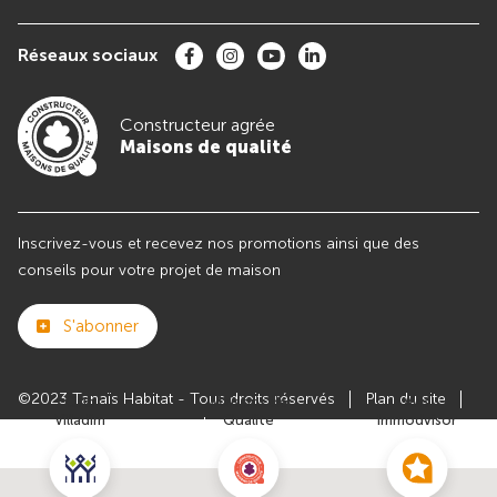
Réseaux sociaux
Constructeur agrée
Maisons de qualité
Inscrivez-vous et recevez nos promotions ainsi que des
conseils pour votre projet de maison
S'abonner
©2023 Tanaïs Habitat - Tous droits réservés
Plan du site
Club
Maisons de
Avis
Villadim
Qualité
Immodvisor
Paramètres des cookies
Politiques de Confidentialités
Mentions légales
Recrutement
Parrainer un ami
Le groupe VILLADIM