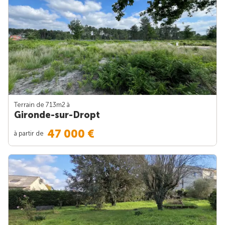
Terrain de 713m
2
à
Gironde-sur-Dropt
47 000 €
à partir de