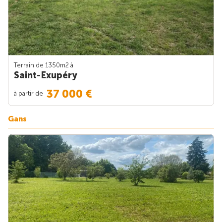
Terrain de 1350m
2
à
Saint-Exupéry
37 000 €
à partir de
Gans