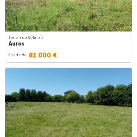
Terrain de 906m
2
à
Auros
81 000 €
à partir de