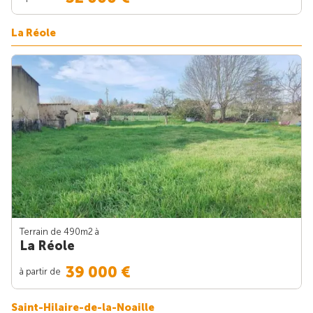
La Réole
Terrain de 490m
2
à
La Réole
39 000 €
à partir de
Saint-Hilaire-de-la-Noaille