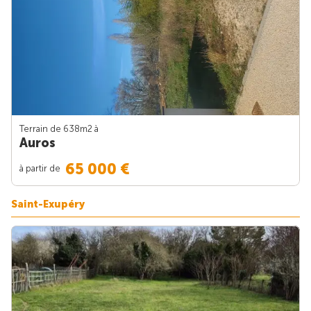
Terrain de 638m
2
à
Auros
65 000 €
à partir de
Saint-Exupéry