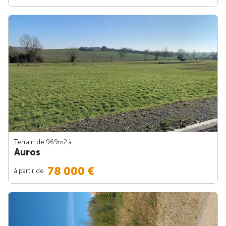
Terrain de 969m
2
à
Auros
78 000 €
à partir de