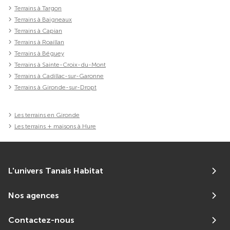
Terrains à Targon
Terrains à Baigneaux
Terrains à Capian
Terrains à Roaillan
Terrains à Béguey
Terrains à Sainte-Croix-du-Mont
Terrains à Cadillac-sur-Garonne
Terrains à Gironde-sur-Dropt
Les terrains en Gironde
Les terrains + maisons à Hure
L'univers Tanais Habitat
Nos agences
Contactez-nous