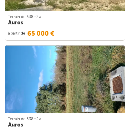
Terrain de 638m
2
à
Auros
65 000 €
à partir de
Terrain de 638m
2
à
Auros