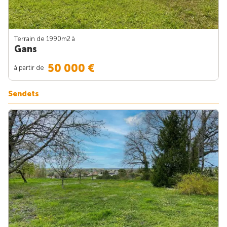
Terrain de 1990m
2
à
Gans
50 000 €
à partir de
Sendets