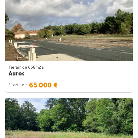
Terrain de 638m
2
à
Auros
65 000 €
à partir de