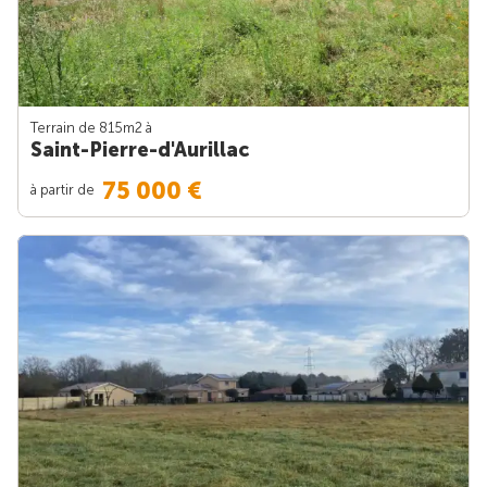
Terrain de 815m
2
à
Saint-Pierre-d'Aurillac
75 000 €
à partir de