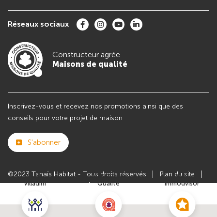
Réseaux sociaux
Constructeur agrée
Maisons de qualité
Inscrivez-vous et recevez nos promotions ainsi que des
conseils pour votre projet de maison
S'abonner
©2023 Tanaïs Habitat - Tous droits réservés
Plan du site
Club
Maisons de
Avis
Villadim
Qualité
Immodvisor
Paramètres des cookies
Politiques de Confidentialités
Mentions légales
Recrutement
Parrainer un ami
Le groupe VILLADIM