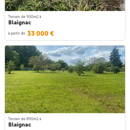
Terrain de 900m
2
à
Blaignac
33 000 €
à partir de
Terrain de 890m
2
à
Blaignac