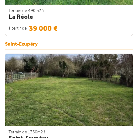
Terrain de 490m
2
à
La Réole
39 000 €
à partir de
Saint-Exupéry
Terrain de 1350m
2
à