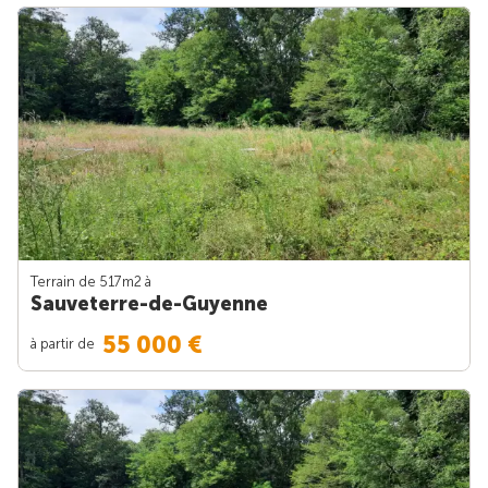
Terrain de 517m
2
à
Sauveterre-de-Guyenne
55 000 €
à partir de