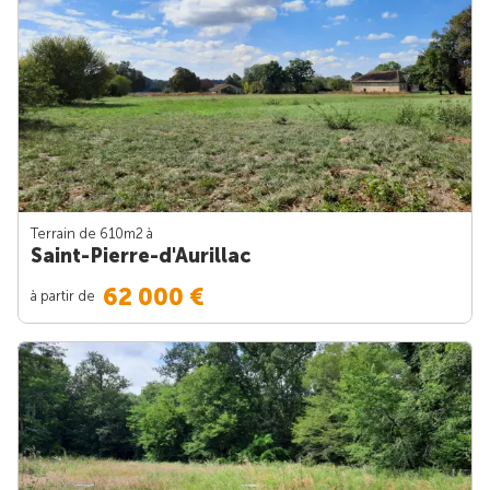
Terrain de 610m
2
à
Saint-Pierre-d'Aurillac
62 000 €
à partir de