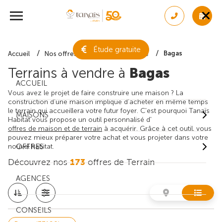
Étude gratuite
Bagas
Accueil
Nos offres de terrain
Gironde
Terrains à vendre à
Bagas
ACCUEIL
Vous avez le projet de faire construire une maison ? La
construction d'une maison implique d'acheter en même temps
le terrain qui accueillera votre futur foyer. C'est pourquoi Tanaïs
MAISONS
Habitat vous propose un outil personnalisé d'
offres de maison et de terrain
à acquérir. Grâce à cet outil, vous
pouvez mieux préparer votre achat et vous projeter dans votre
nouvel habitat.
OFFRES
Découvrez nos
173
offres de Terrain
AGENCES
CONSEILS