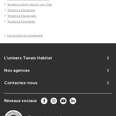
Terrains à Saint-Seurin-sur-l'Isle
Terrains à Doulezon
Terrains à Flaujagues
Terrains à Porchères
Les terrains en Dordogne
L'univers Tanais Habitat
Nos agences
Contactez-nous
Réseaux sociaux