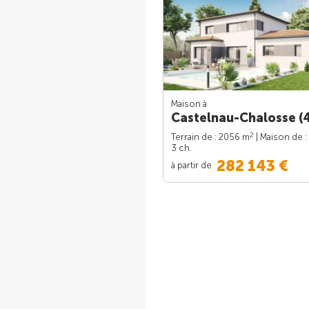
Maison à
Castelnau-Chalosse (
2
Terrain de : 2056 m
| Maison de :
3 ch.
282 143 €
à partir de