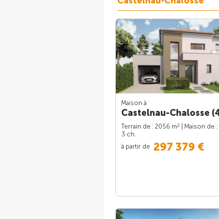
Castelnau-Chalosse
Maison à
Castelnau-Chalosse (
2
Terrain de : 2056 m
| Maison de :
3 ch.
297 379 €
à partir de