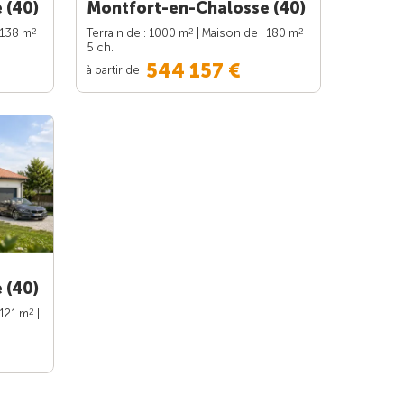
 (40)
Montfort-en-Chalosse (40)
2
2
2
 138 m
|
Terrain de : 1000 m
| Maison de : 180 m
|
5 ch.
544 157 €
à partir de
 (40)
2
 121 m
|