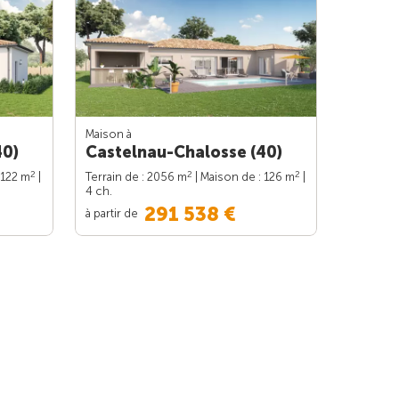
Maison à
40)
Castelnau-Chalosse (40)
2
2
2
 122 m
|
Terrain de : 2056 m
| Maison de : 126 m
|
4 ch.
291 538 €
à partir de