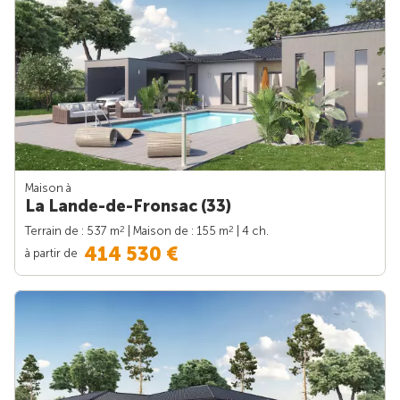
Maison à
La Lande-de-Fronsac (33)
2
2
Terrain de : 537 m
| Maison de : 155 m
| 4 ch.
414 530 €
à partir de