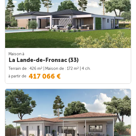
Maison à
La Lande-de-Fronsac (33)
2
2
Terrain de : 426 m
| Maison de : 172 m
| 4 ch.
417 066 €
à partir de