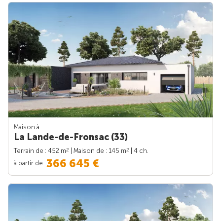
Maison à
La Lande-de-Fronsac (33)
2
2
Terrain de : 452 m
| Maison de : 145 m
| 4 ch.
366 645 €
à partir de