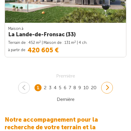
Maison à
La Lande-de-Fronsac (33)
2
2
Terrain de : 452 m
| Maison de : 131 m
| 4 ch.
420 605 €
à partir de
Première
1
2
3
4
5
6
7
8
9
10
20
Dernière
Notre accompagnement pour la
recherche de votre terrain et la