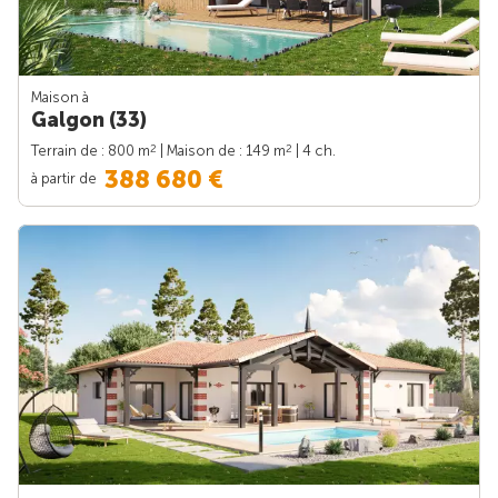
Maison à
Galgon (33)
2
2
Terrain de : 800 m
| Maison de : 149 m
| 4 ch.
388 680 €
à partir de