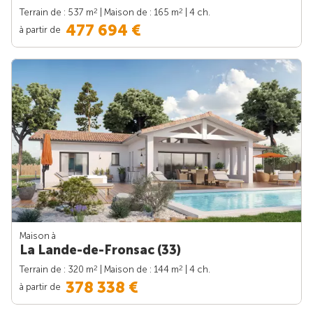
2
2
Terrain de : 537 m
| Maison de : 165 m
| 4 ch.
477 694 €
à partir de
Maison à
La Lande-de-Fronsac (33)
2
2
Terrain de : 320 m
| Maison de : 144 m
| 4 ch.
378 338 €
à partir de