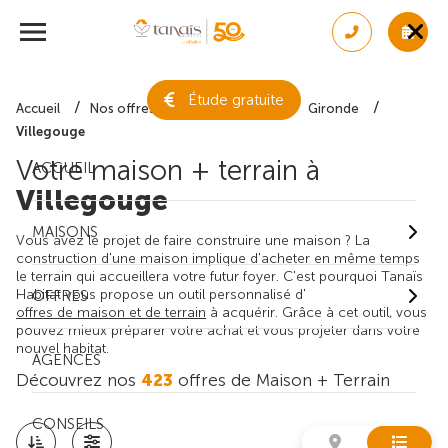
Étude gratuite
Accueil
Nos offres de maison + terrain
Gironde
Villegouge
Votre maison + terrain à
ACCUEIL
Villegouge
MAISONS
Vous avez le projet de faire construire une maison ? La
construction d'une maison implique d'acheter en même temps
le terrain qui accueillera votre futur foyer. C'est pourquoi Tanaïs
Habitat vous propose un outil personnalisé d'
OFFRES
offres de maison et de terrain
à acquérir. Grâce à cet outil, vous
pouvez mieux préparer votre achat et vous projeter dans votre
nouvel habitat.
AGENCES
Découvrez nos
423
offres de Maison + Terrain
CONSEILS