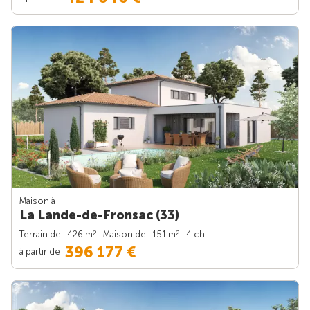
Maison à
La Lande-de-Fronsac (33)
2
2
Terrain de : 426 m
| Maison de : 151 m
| 4 ch.
396 177 €
à partir de