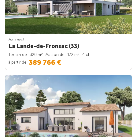
Maison à
La Lande-de-Fronsac (33)
2
2
Terrain de : 320 m
| Maison de : 172 m
| 4 ch.
389 766 €
à partir de