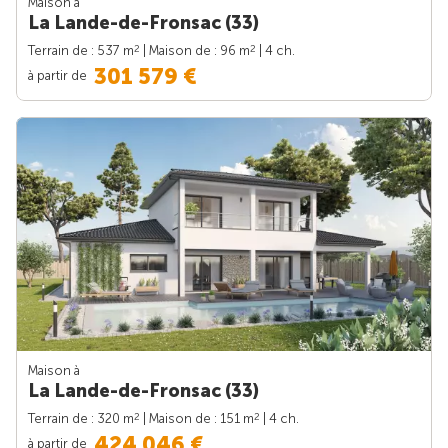
Maison à
La Lande-de-Fronsac (33)
2
2
Terrain de : 537 m
| Maison de : 96 m
| 4 ch.
301 579 €
à partir de
Maison à
La Lande-de-Fronsac (33)
2
2
Terrain de : 320 m
| Maison de : 151 m
| 4 ch.
424 046 €
à partir de