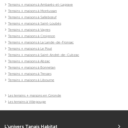
Terrains + maisons à Ambarès-et-Lagrave
Terrains + maisons à Montussan
Terrains + maisons à Sallebœuf
Terrains + maisons à Saint-Loubès
Terrains + maisons à Vayres
Terrains + maisons à Croignon
Terrains + maisons à La Lande-de-Fronsac
Terrains + maisons à Le Pout
Terrains + maisons à Saint-André-de-Cubzac
Terrains + maisons à Abzac
Terrains + maisons à Bonnetan
Terrains + maisons à Tresses
Terrains + maisons à Libourne
Les terrains + maisons en Gironde
Les terrains à Villegouge
L'univers Tanais Habitat