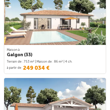
Maison à
Galgon (33)
2
2
Terrain de : 753 m
| Maison de : 86 m
| 4 ch.
249 034 €
à partir de