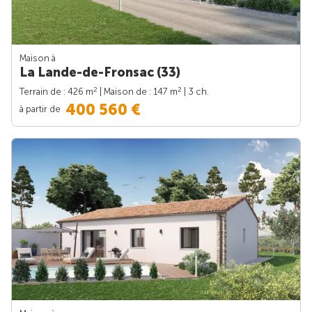
Maison à
La Lande-de-Fronsac (33)
2
2
Terrain de : 426 m
| Maison de : 147 m
| 3 ch.
400 560 €
à partir de