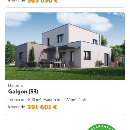
365 030 €
Maison à
Galgon (33)
2
2
Terrain de : 800 m
| Maison de : 127 m
| 4 ch.
391 601 €
à partir de