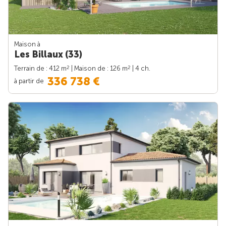
Maison à
Les Billaux (33)
2
2
Terrain de : 412 m
| Maison de : 126 m
| 4 ch.
336 738 €
à partir de