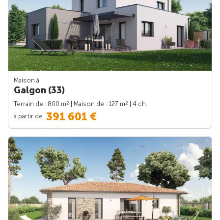
Maison à
Galgon (33)
2
2
Terrain de : 800 m
| Maison de : 127 m
| 4 ch.
391 601 €
à partir de