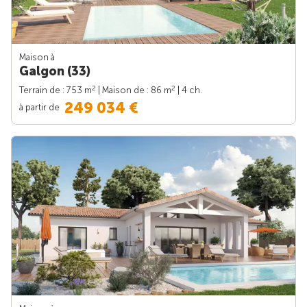
Maison à
Galgon (33)
2
2
Terrain de : 753 m
| Maison de : 86 m
| 4 ch.
249 034 €
à partir de