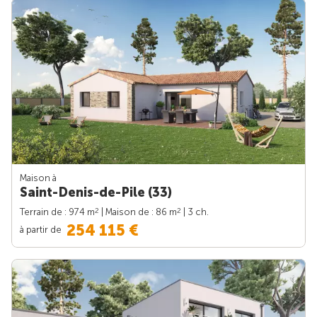
Maison à
Saint-Denis-de-Pile (33)
2
2
Terrain de : 974 m
| Maison de : 86 m
| 3 ch.
254 115 €
à partir de