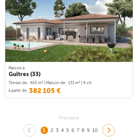
Maison à
Guîtres (33)
2
2
Terrain de : 465 m
| Maison de : 131 m
| 4 ch.
382 105 €
à partir de
Première
1
2
3
4
5
6
7
8
9
10