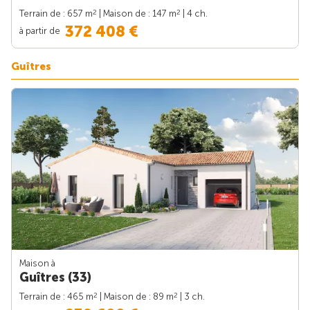
2
2
Terrain de : 657 m
| Maison de : 147 m
| 4 ch.
372 408 €
à partir de
Guîtres
Maison à
Guîtres (33)
2
2
Terrain de : 465 m
| Maison de : 89 m
| 3 ch.