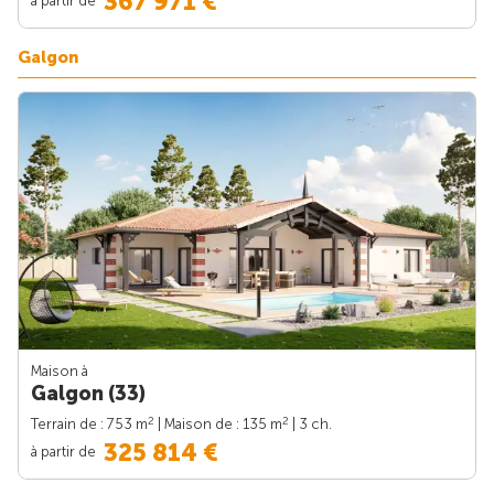
367 971 €
Galgon
Maison à
Galgon (33)
2
2
Terrain de : 753 m
| Maison de : 135 m
| 3 ch.
325 814 €
à partir de