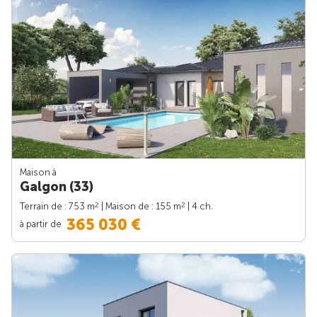
Maison à
Galgon (33)
2
2
Terrain de : 753 m
| Maison de : 155 m
| 4 ch.
365 030 €
à partir de