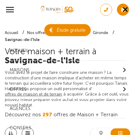
Étude gratuite
Accueil
Nos offres de maison + terrain
Gironde
Savignac-de-l'Isle
Votre maison + terrain à
ACCUEIL
Savignac-de-l'Isle
MAISONS
Vous avez le projet de faire construire une maison ? La
construction d'une maison implique d'acheter en même temps
le terrain qui accueillera votre futur foyer. C'est pourquoi Tanaïs
Habitat vous propose un outil personnalisé d'
OFFRES
offres de maison et de terrain
à acquérir. Grâce à cet outil, vous
pouvez mieux préparer votre achat et vous projeter dans votre
nouvel habitat.
AGENCES
Découvrez nos
297
offres de Maison + Terrain
CONSEILS