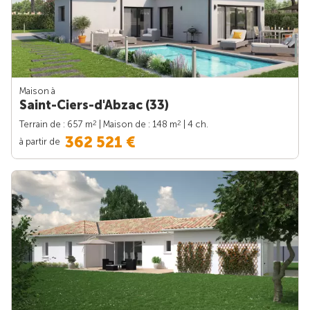
Maison à
Saint-Ciers-d'Abzac (33)
2
2
Terrain de : 657 m
| Maison de : 148 m
| 4 ch.
362 521 €
à partir de