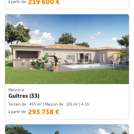
239 600 €
à partir de
Maison à
Guîtres (33)
2
2
Terrain de : 465 m
| Maison de : 126 m
| 4 ch.
293 738 €
à partir de