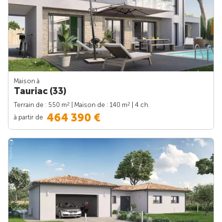
Maison à
Tauriac (33)
2
2
Terrain de : 550 m
| Maison de : 140 m
| 4 ch.
464 390 €
à partir de