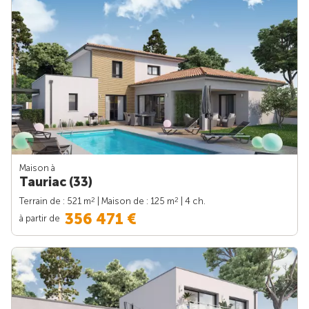
Maison à
Tauriac (33)
2
2
Terrain de : 521 m
| Maison de : 125 m
| 4 ch.
356 471 €
à partir de