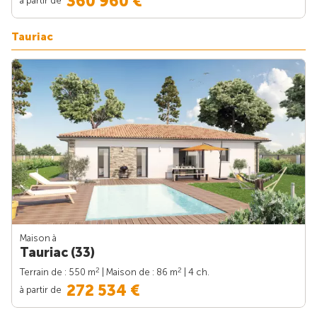
360 960 €
Tauriac
Maison à
Tauriac (33)
2
2
Terrain de : 550 m
| Maison de : 86 m
| 4 ch.
272 534 €
à partir de