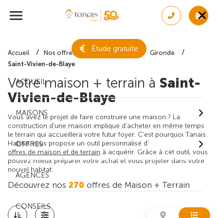
Étude gratuite
Accueil
Nos offres de maison + terrain
Gironde
Saint-Vivien-de-Blaye
Votre maison + terrain à
Saint-
ACCUEIL
Vivien-de-Blaye
MAISONS
Vous avez le projet de faire construire une maison ? La
construction d'une maison implique d'acheter en même temps
le terrain qui accueillera votre futur foyer. C'est pourquoi Tanaïs
Habitat vous propose un outil personnalisé d'
OFFRES
offres de maison et de terrain
à acquérir. Grâce à cet outil, vous
pouvez mieux préparer votre achat et vous projeter dans votre
nouvel habitat.
AGENCES
Découvrez nos
270
offres de Maison + Terrain
CONSEILS