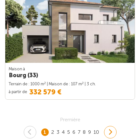
Maison à
Bourg (33)
2
2
Terrain de : 1000 m
| Maison de : 107 m
| 3 ch.
332 579 €
à partir de
Première
1
2
3
4
5
6
7
8
9
10