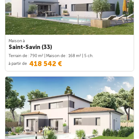
Maison à
Saint-Savin (33)
2
2
Terrain de : 790 m
| Maison de : 168 m
| 5 ch.
418 542 €
à partir de