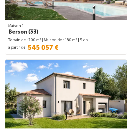
Maison à
Berson (33)
2
2
Terrain de : 700 m
| Maison de : 180 m
| 5 ch.
545 057 €
à partir de