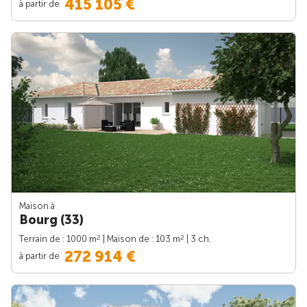
415 105 €
à partir de
Maison à
Bourg (33)
2
2
Terrain de : 1000 m
| Maison de : 103 m
| 3 ch.
272 914 €
à partir de