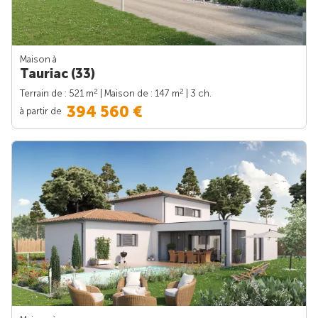
Maison à
Tauriac (33)
2
2
Terrain de : 521 m
| Maison de : 147 m
| 3 ch.
394 560 €
à partir de