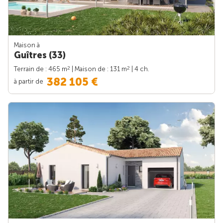
Maison à
Guîtres (33)
2
2
Terrain de : 465 m
| Maison de : 131 m
| 4 ch.
382 105 €
à partir de