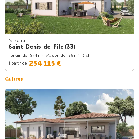
Maison à
Saint-Denis-de-Pile (33)
2
2
Terrain de : 974 m
| Maison de : 86 m
| 3 ch.
254 115 €
à partir de
Guîtres