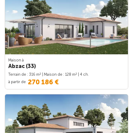
Maison à
Abzac (33)
2
2
Terrain de : 316 m
| Maison de : 128 m
| 4 ch.
270 186 €
à partir de