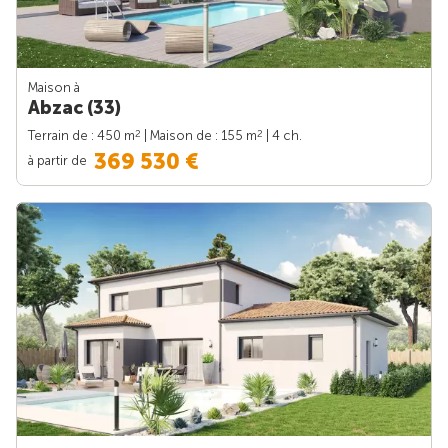
Maison à
Abzac (33)
2
2
Terrain de : 450 m
| Maison de : 155 m
| 4 ch.
369 530 €
à partir de