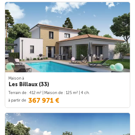
Maison à
Les Billaux (33)
2
2
Terrain de : 412 m
| Maison de : 125 m
| 4 ch.
367 971 €
à partir de