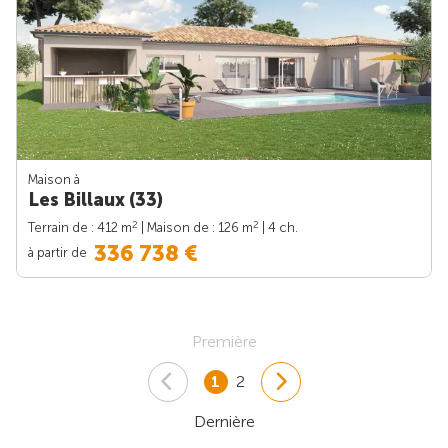
Maison à
Les Billaux (33)
2
2
Terrain de : 412 m
| Maison de : 126 m
| 4 ch.
336 738 €
à partir de
Première
1
2
Dernière