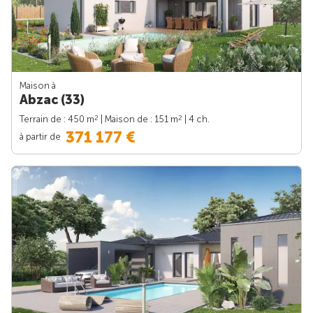
Maison à
Abzac (33)
2
2
Terrain de : 450 m
| Maison de : 151 m
| 4 ch.
371 177 €
à partir de