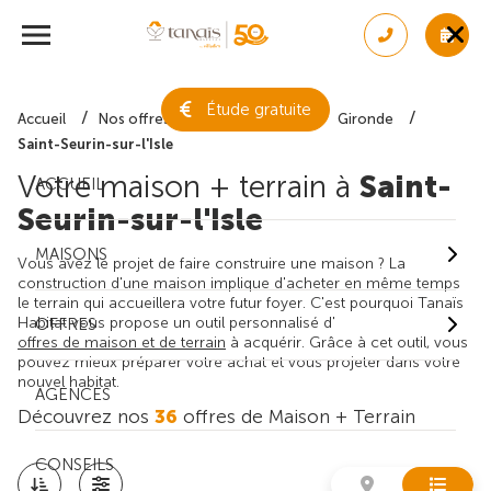
Étude gratuite
Accueil
Nos offres de maison + terrain
Gironde
Saint-Seurin-sur-l'Isle
Votre maison + terrain à
Saint-
ACCUEIL
Seurin-sur-l'Isle
MAISONS
Vous avez le projet de faire construire une maison ? La
construction d'une maison implique d'acheter en même temps
le terrain qui accueillera votre futur foyer. C'est pourquoi Tanaïs
Habitat vous propose un outil personnalisé d'
OFFRES
offres de maison et de terrain
à acquérir. Grâce à cet outil, vous
pouvez mieux préparer votre achat et vous projeter dans votre
nouvel habitat.
AGENCES
Découvrez nos
36
offres de Maison + Terrain
CONSEILS