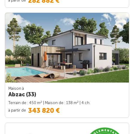
282 882 €
Maison à
Abzac (33)
2
2
Terrain de : 450 m
| Maison de : 138 m
| 4 ch.
343 820 €
à partir de