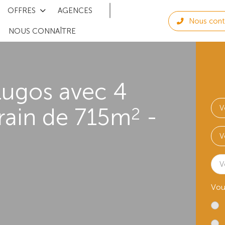
OFFRES
AGENCES
Nous cont
NOUS CONNAÎTRE
Lugos avec 4
rain de 715m
-
2
V
Vou