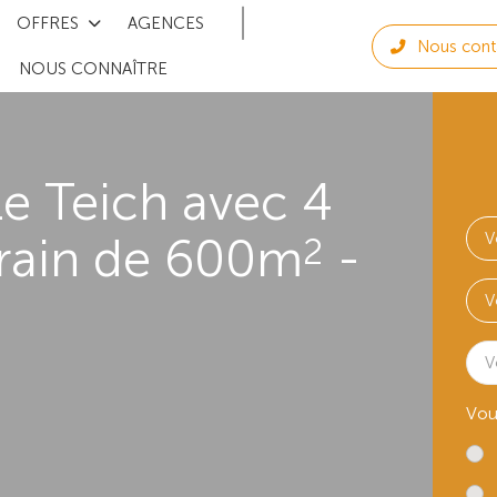
OFFRES
AGENCES
Nous cont
NOUS CONNAÎTRE
e Teich avec 4
rrain de 600m
-
2
V
Vou