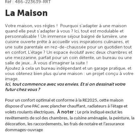
Rèf : 486-223639-RRT
La Maison
Votre maison, vos règles !
Pourquoi s’adapter à une maison
quand elle peut s’adapter à vous ? Ici, tout est modulable et
personnalisable ! Un immense séjour baigné de lumière, une
cuisine ouverte prête à accueillir vos inspirations culinaires, et
une suite parentale en rez-de-chaussée pour un quotidien tout
en confort. L’étage ? Un espace évolutif avec deux chambres et
une mezzanine, parfait pour un coin détente, un bureau ou une
salle de jeux… À vous d’imaginer la suite !
Ajoutez à cela un bureau indépendant et un garage pratique, et
vous obtenez bien plus qu’une maison : un projet conçu à votre
image.
Ici, tout commence avec vos envies. Et si on dessinait votre
futur chez vous ?
Pour un confort optimal et conforme à la RE2025, cette maison
dispose d’une PAC avec plancher chauffant, radiateurs à l’étage et
À noter :
volets roulants électriques.
Le prix indiqué exclut les
revêtements de sol des chambres, la cuisine aménagée, la peinture, la
décoration, les raccordements, les frais de notaire et l’assurance
dommages-ouvrage