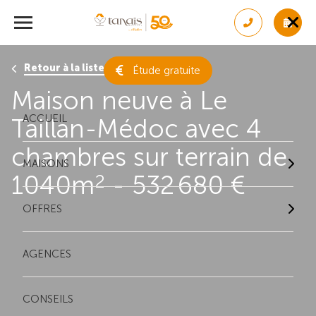
Retour à la liste des résultats
Étude gratuite
Maison neuve à Le
ACCUEIL
Taillan-Médoc avec 4
chambres sur terrain de
MAISONS
1040m
- 532 680 €
2
OFFRES
AGENCES
CONSEILS