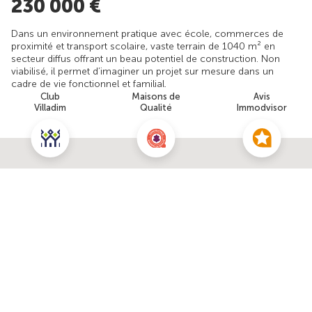
230 000 €
Dans un environnement pratique avec école, commerces de
proximité et transport scolaire, vaste terrain de 1040 m² en
secteur diffus offrant un beau potentiel de construction. Non
viabilisé, il permet d’imaginer un projet sur mesure dans un
cadre de vie fonctionnel et familial.
Club
Maisons de
Avis
Villadim
Qualité
Immodvisor
Découvrir ce terrain
Nous contacter pour cette offre
NOUS CONTACTER
POUR CETTE OFFRE