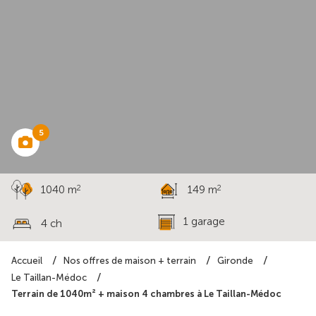
à partir de
532 680 €
5
2
2
1040 m
149 m
1 garage
4 ch
Accueil
Nos offres de maison + terrain
Gironde
Le Taillan-Médoc
Terrain de 1040m² + maison 4 chambres à Le Taillan-Médoc