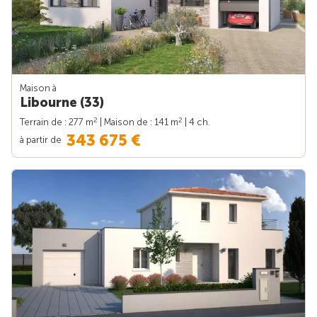
Maison à
Libourne (33)
2
2
Terrain de : 277 m
| Maison de : 141 m
| 4 ch.
343 675 €
à partir de