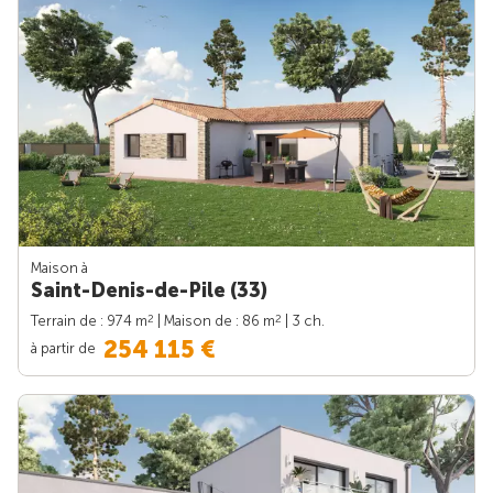
Maison à
Saint-Denis-de-Pile (33)
2
2
Terrain de : 974 m
| Maison de : 86 m
| 3 ch.
254 115 €
à partir de