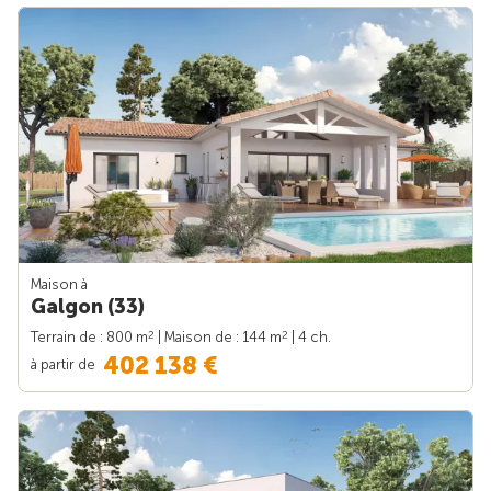
Maison à
Galgon (33)
2
2
Terrain de : 800 m
| Maison de : 144 m
| 4 ch.
402 138 €
à partir de