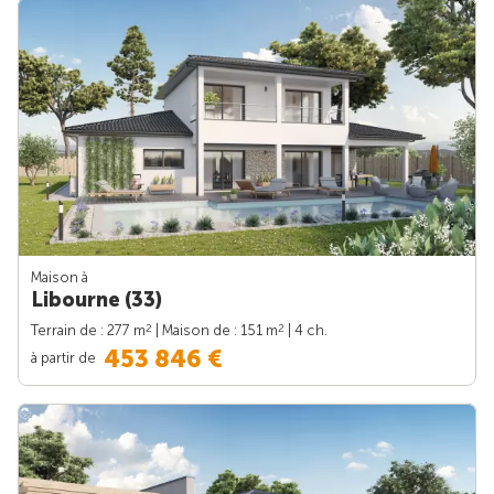
Maison à
Libourne (33)
2
2
Terrain de : 277 m
| Maison de : 151 m
| 4 ch.
453 846 €
à partir de