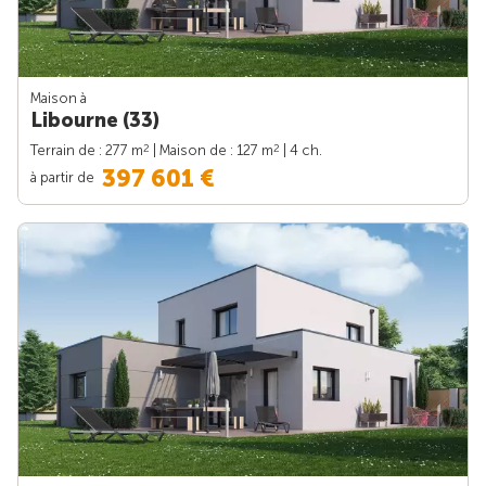
Maison à
Libourne (33)
2
2
Terrain de : 277 m
| Maison de : 127 m
| 4 ch.
397 601 €
à partir de