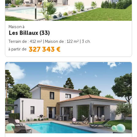
Maison à
Les Billaux (33)
2
2
Terrain de : 412 m
| Maison de : 122 m
| 3 ch.
327 343 €
à partir de