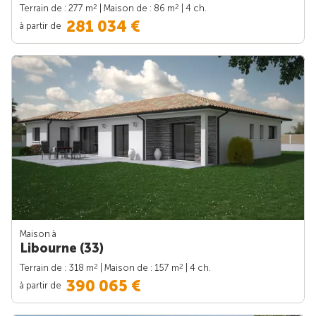
2
2
Terrain de : 277 m
| Maison de : 86 m
| 4 ch.
281 034 €
à partir de
Maison à
Libourne (33)
2
2
Terrain de : 318 m
| Maison de : 157 m
| 4 ch.
390 065 €
à partir de