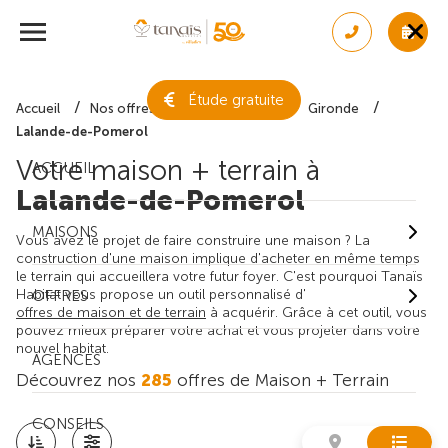
Étude gratuite
Accueil
Nos offres de maison + terrain
Gironde
Lalande-de-Pomerol
Votre maison + terrain à
ACCUEIL
Lalande-de-Pomerol
MAISONS
Vous avez le projet de faire construire une maison ? La
construction d'une maison implique d'acheter en même temps
le terrain qui accueillera votre futur foyer. C'est pourquoi Tanaïs
Habitat vous propose un outil personnalisé d'
OFFRES
offres de maison et de terrain
à acquérir. Grâce à cet outil, vous
pouvez mieux préparer votre achat et vous projeter dans votre
nouvel habitat.
AGENCES
Découvrez nos
285
offres de Maison + Terrain
CONSEILS