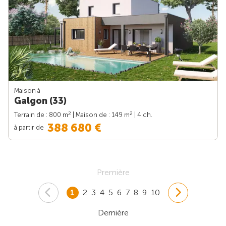
Maison à
Galgon (33)
2
2
Terrain de : 800 m
| Maison de : 149 m
| 4 ch.
388 680 €
à partir de
Première
1
2
3
4
5
6
7
8
9
10
Dernière