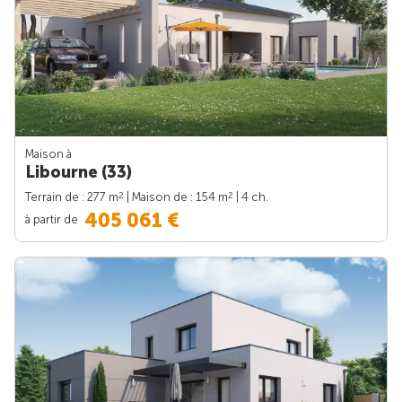
Maison à
Libourne (33)
2
2
Terrain de : 277 m
| Maison de : 154 m
| 4 ch.
405 061 €
à partir de