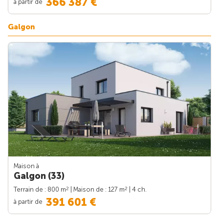
366 387 €
à partir de
Galgon
Maison à
Galgon (33)
2
2
Terrain de : 800 m
| Maison de : 127 m
| 4 ch.
391 601 €
à partir de