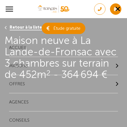
Retour à la liste des résultats
Étude gratuite
Maison neuve à La
ACCUEIL
Lande-de-Fronsac avec
3 chambres sur terrain
MAISONS
de 452m
- 364 694 €
2
OFFRES
AGENCES
CONSEILS