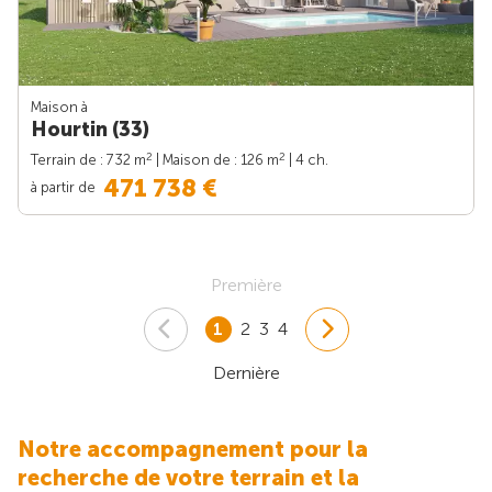
Maison à
Hourtin (33)
2
2
Terrain de : 732 m
| Maison de : 126 m
| 4 ch.
471 738 €
à partir de
Première
1
2
3
4
Dernière
Notre accompagnement pour la
recherche de votre terrain et la