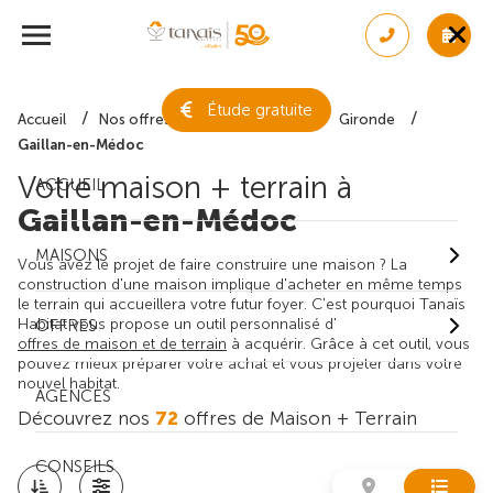
Étude gratuite
Accueil
Nos offres de maison + terrain
Gironde
Gaillan-en-Médoc
Votre maison + terrain à
ACCUEIL
Gaillan-en-Médoc
MAISONS
Vous avez le projet de faire construire une maison ? La
construction d'une maison implique d'acheter en même temps
le terrain qui accueillera votre futur foyer. C'est pourquoi Tanaïs
Habitat vous propose un outil personnalisé d'
OFFRES
offres de maison et de terrain
à acquérir. Grâce à cet outil, vous
pouvez mieux préparer votre achat et vous projeter dans votre
nouvel habitat.
AGENCES
Découvrez nos
72
offres de Maison + Terrain
CONSEILS