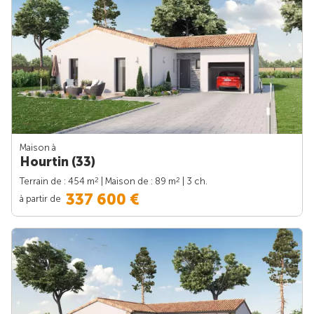
Maison à
Hourtin (33)
2
2
Terrain de : 454 m
| Maison de : 89 m
| 3 ch.
337 600 €
à partir de