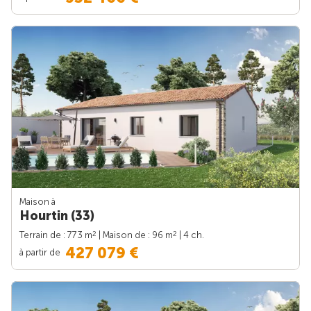
Maison à
Hourtin (33)
2
2
Terrain de : 773 m
| Maison de : 96 m
| 4 ch.
427 079 €
à partir de