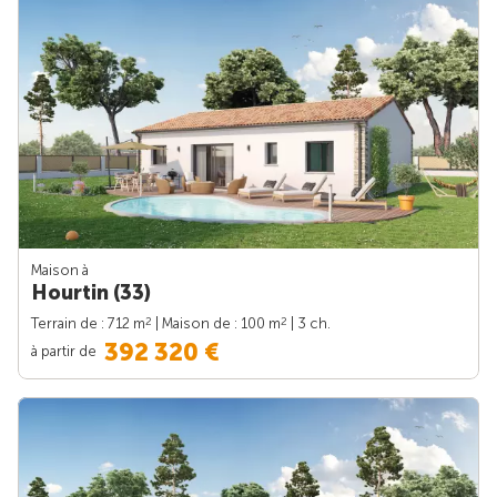
Maison à
Hourtin (33)
2
2
Terrain de : 712 m
| Maison de : 100 m
| 3 ch.
392 320 €
à partir de