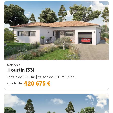
Maison à
Hourtin (33)
2
2
Terrain de : 525 m
| Maison de : 141 m
| 4 ch.
420 675 €
à partir de