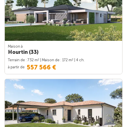
Maison à
Hourtin (33)
2
2
Terrain de : 732 m
| Maison de : 172 m
| 4 ch.
557 566 €
à partir de