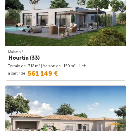
Maison à
Hourtin (33)
2
2
Terrain de : 712 m
| Maison de : 150 m
| 4 ch.
561 149 €
à partir de