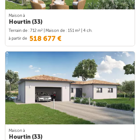
Maison à
Hourtin (33)
2
2
Terrain de : 712 m
| Maison de : 151 m
| 4 ch.
518 677 €
à partir de
Maison à
Hourtin (33)