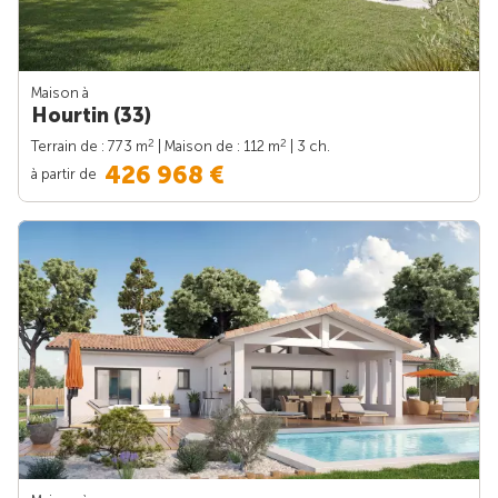
Maison à
Hourtin (33)
2
2
Terrain de : 773 m
| Maison de : 112 m
| 3 ch.
426 968 €
à partir de