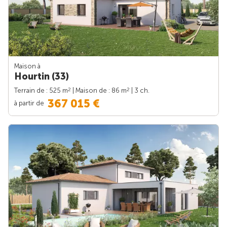
Maison à
Hourtin (33)
2
2
Terrain de : 525 m
| Maison de : 86 m
| 3 ch.
367 015 €
à partir de