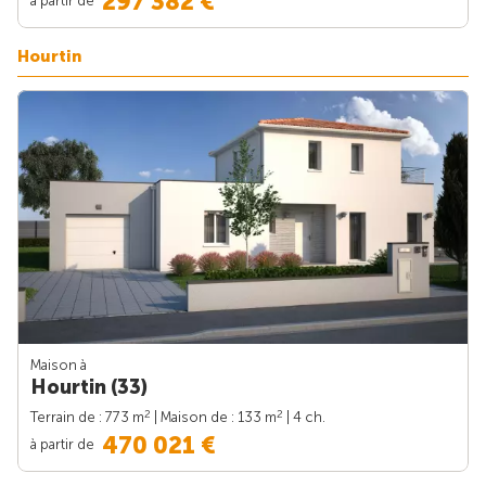
297 382 €
Hourtin
Maison à
Hourtin (33)
2
2
Terrain de : 773 m
| Maison de : 133 m
| 4 ch.
470 021 €
à partir de