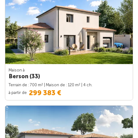
Maison à
Berson (33)
2
2
Terrain de : 700 m
| Maison de : 120 m
| 4 ch.
299 383 €
à partir de