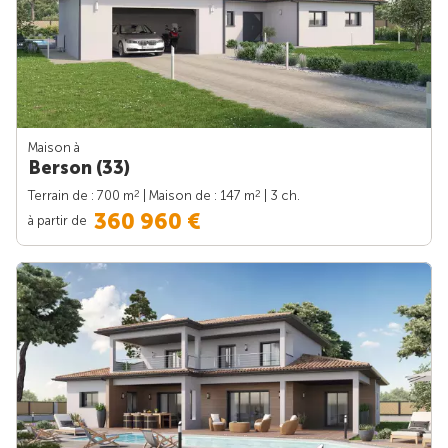
Maison à
Berson (33)
2
2
Terrain de : 700 m
| Maison de : 147 m
| 3 ch.
360 960 €
à partir de