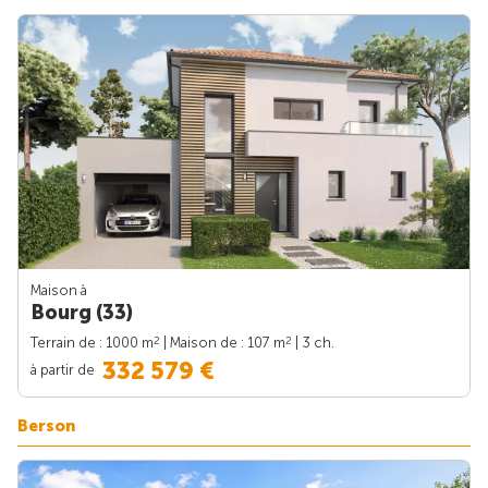
Maison à
Bourg (33)
2
2
Terrain de : 1000 m
| Maison de : 107 m
| 3 ch.
332 579 €
à partir de
Berson