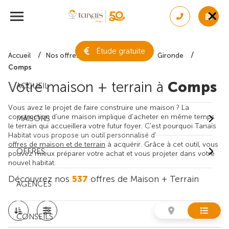
Étude gratuite
Accueil
Nos offres de maison + terrain
Gironde
Comps
Votre maison + terrain à
Comps
ACCUEIL
Vous avez le projet de faire construire une maison ? La
construction d'une maison implique d'acheter en même temps
MAISONS
le terrain qui accueillera votre futur foyer. C'est pourquoi Tanaïs
Habitat vous propose un outil personnalisé d'
offres de maison et de terrain
à acquérir. Grâce à cet outil, vous
OFFRES
pouvez mieux préparer votre achat et vous projeter dans votre
nouvel habitat.
Découvrez nos
537
offres de Maison + Terrain
AGENCES
CONSEILS