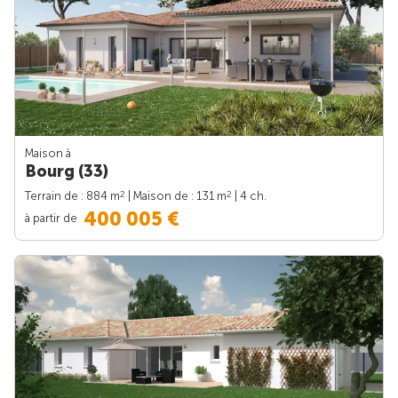
Maison à
Bourg (33)
2
2
Terrain de : 884 m
| Maison de : 131 m
| 4 ch.
400 005 €
à partir de