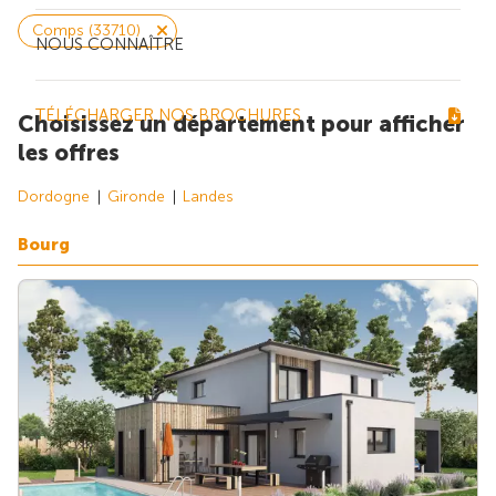
Comps (33710)
NOUS CONNAÎTRE
TÉLÉCHARGER NOS BROCHURES
Choisissez un département pour afficher
les offres
Dordogne
Gironde
Landes
Bourg