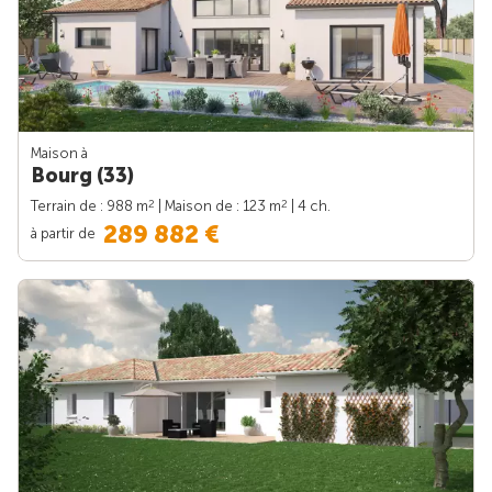
Maison à
Bourg (33)
2
2
Terrain de : 988 m
| Maison de : 123 m
| 4 ch.
289 882 €
à partir de