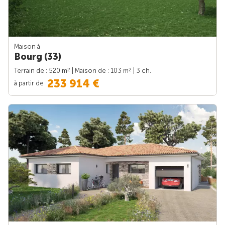
Maison à
Bourg (33)
2
2
Terrain de : 520 m
| Maison de : 103 m
| 3 ch.
233 914 €
à partir de