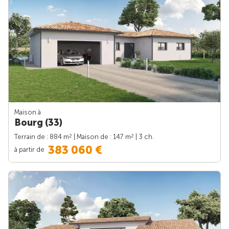
Maison à
Bourg (33)
2
2
Terrain de : 884 m
| Maison de : 147 m
| 3 ch.
383 060 €
à partir de