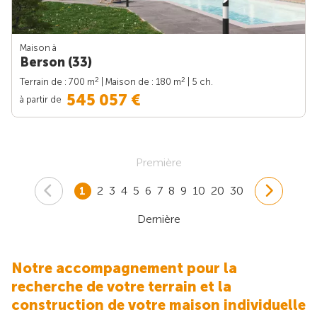
Maison à
Berson (33)
2
2
Terrain de : 700 m
| Maison de : 180 m
| 5 ch.
545 057 €
à partir de
Première
1
2
3
4
5
6
7
8
9
10
20
30
Dernière
Notre accompagnement pour la
recherche de votre terrain et la
construction de votre maison individuelle