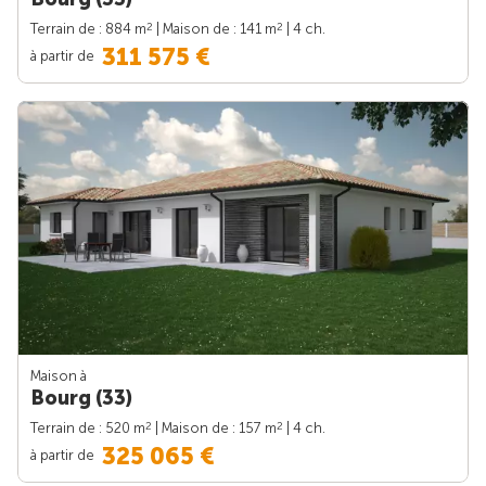
2
2
Terrain de : 884 m
| Maison de : 141 m
| 4 ch.
311 575 €
à partir de
Maison à
Bourg (33)
2
2
Terrain de : 520 m
| Maison de : 157 m
| 4 ch.
325 065 €
à partir de