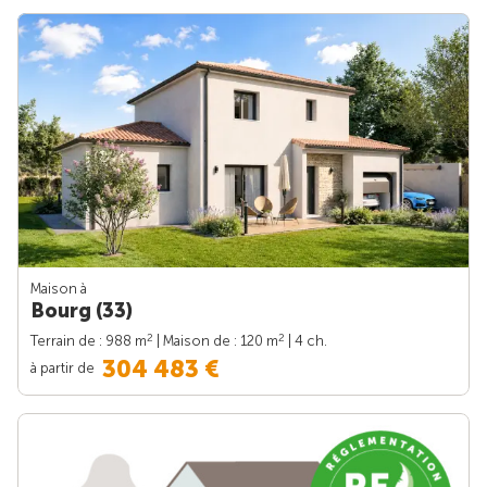
Maison à
Bourg (33)
2
2
Terrain de : 988 m
| Maison de : 120 m
| 4 ch.
304 483 €
à partir de