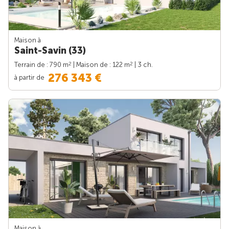
Maison à
Saint-Savin (33)
2
2
Terrain de : 790 m
| Maison de : 122 m
| 3 ch.
276 343 €
à partir de
Maison à