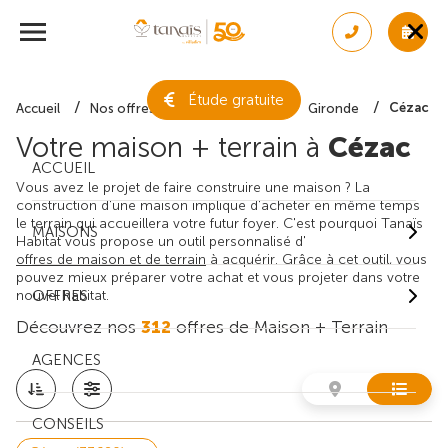
Étude gratuite
Cézac
Accueil
Nos offres de maison + terrain
Gironde
Votre maison + terrain à
Cézac
ACCUEIL
Vous avez le projet de faire construire une maison ? La
construction d'une maison implique d'acheter en même temps
le terrain qui accueillera votre futur foyer. C'est pourquoi Tanaïs
MAISONS
Habitat vous propose un outil personnalisé d'
offres de maison et de terrain
à acquérir. Grâce à cet outil, vous
pouvez mieux préparer votre achat et vous projeter dans votre
nouvel habitat.
OFFRES
Découvrez nos
312
offres de Maison + Terrain
AGENCES
CONSEILS