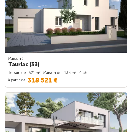
Maison à
Tauriac (33)
2
2
Terrain de : 521 m
| Maison de : 133 m
| 4 ch.
318 521 €
à partir de