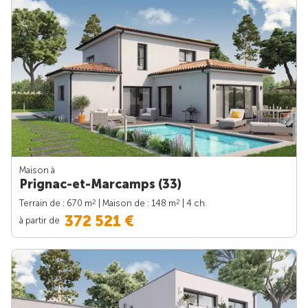
Maison à
Prignac-et-Marcamps (33)
2
2
Terrain de : 670 m
| Maison de : 148 m
| 4 ch.
372 521 €
à partir de