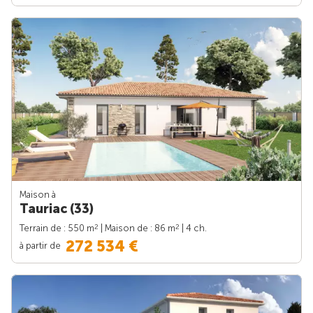
Maison à
Tauriac (33)
2
2
Terrain de : 550 m
| Maison de : 86 m
| 4 ch.
272 534 €
à partir de