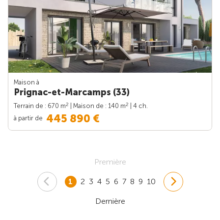
Maison à
Prignac-et-Marcamps (33)
2
2
Terrain de : 670 m
| Maison de : 140 m
| 4 ch.
445 890 €
à partir de
Première
1
2
3
4
5
6
7
8
9
10
Dernière