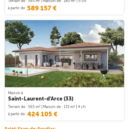
2
2
Terrain de : 565 m
| Maison de : 180 m
| 5 ch.
589 157 €
à partir de
Maison à
Saint-Laurent-d'Arce (33)
2
2
Terrain de : 565 m
| Maison de : 131 m
| 4 ch.
424 105 €
à partir de
Saint-Yzan-de-Soudiac