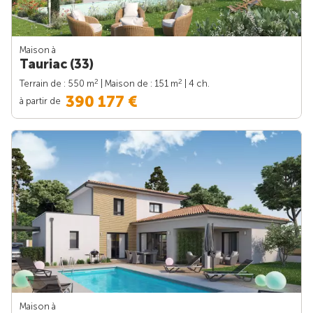
Maison à
Tauriac (33)
2
2
Terrain de : 550 m
| Maison de : 151 m
| 4 ch.
390 177 €
à partir de
Maison à