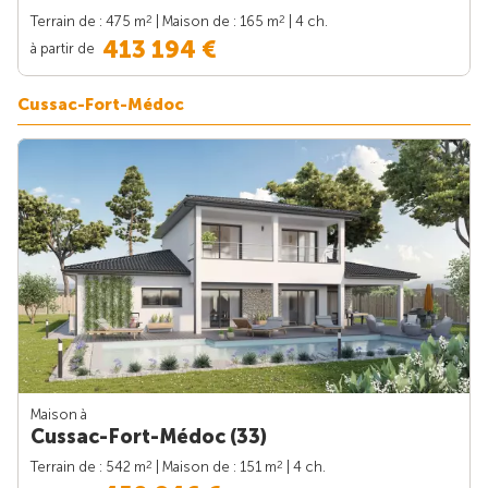
2
2
Terrain de : 475 m
| Maison de : 165 m
| 4 ch.
413 194 €
à partir de
Cussac-Fort-Médoc
Maison à
Cussac-Fort-Médoc (33)
2
2
Terrain de : 542 m
| Maison de : 151 m
| 4 ch.