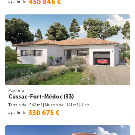
450 846 €
à partir de
Maison à
Cussac-Fort-Médoc (33)
2
2
Terrain de : 542 m
| Maison de : 141 m
| 4 ch.
330 675 €
à partir de