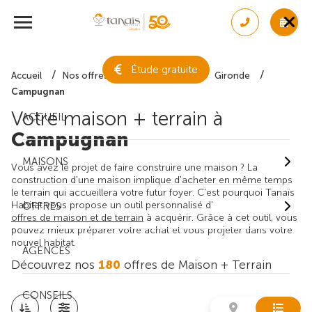
Étude gratuite
Accueil
Nos offres de maison + terrain
Gironde
Campugnan
Votre maison + terrain à
ACCUEIL
Campugnan
MAISONS
Vous avez le projet de faire construire une maison ? La
construction d'une maison implique d'acheter en même temps
le terrain qui accueillera votre futur foyer. C'est pourquoi Tanaïs
Habitat vous propose un outil personnalisé d'
OFFRES
offres de maison et de terrain
à acquérir. Grâce à cet outil, vous
pouvez mieux préparer votre achat et vous projeter dans votre
nouvel habitat.
AGENCES
Découvrez nos
180
offres de Maison + Terrain
CONSEILS