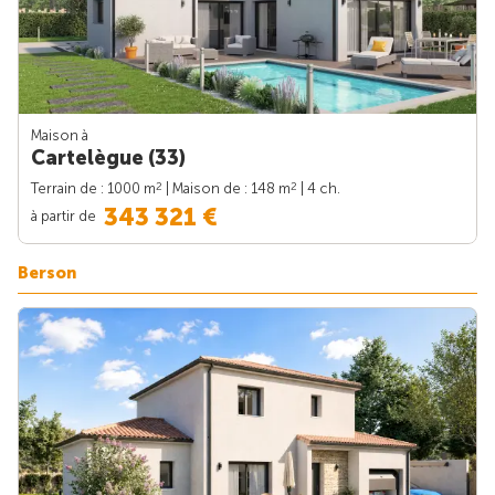
Maison à
Cartelègue (33)
2
2
Terrain de : 1000 m
| Maison de : 148 m
| 4 ch.
343 321 €
à partir de
Berson