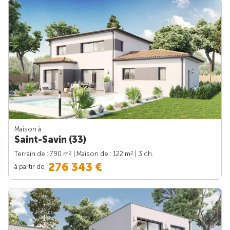
Maison à
Saint-Savin (33)
2
2
Terrain de : 790 m
| Maison de : 122 m
| 3 ch.
276 343 €
à partir de