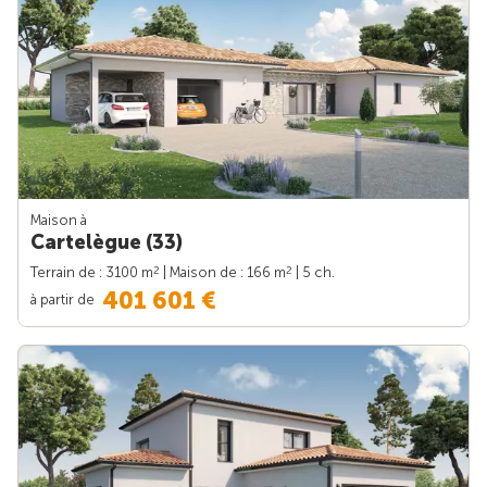
Maison à
Cartelègue (33)
2
2
Terrain de : 3100 m
| Maison de : 166 m
| 5 ch.
401 601 €
à partir de