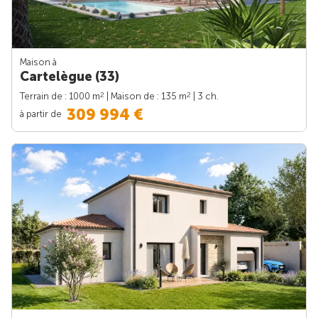
Maison à
Cartelègue (33)
2
2
Terrain de : 1000 m
| Maison de : 135 m
| 3 ch.
309 994 €
à partir de