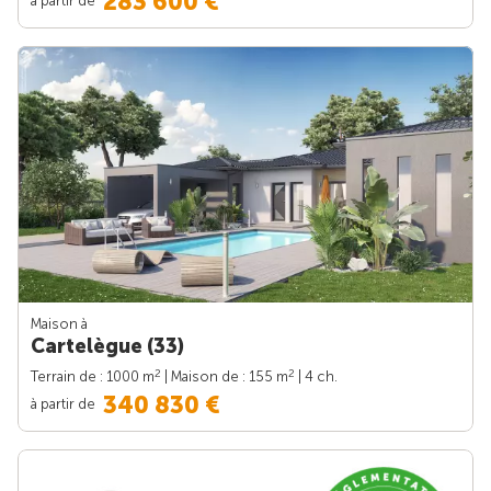
283 600 €
Maison à
Cartelègue (33)
2
2
Terrain de : 1000 m
| Maison de : 155 m
| 4 ch.
340 830 €
à partir de