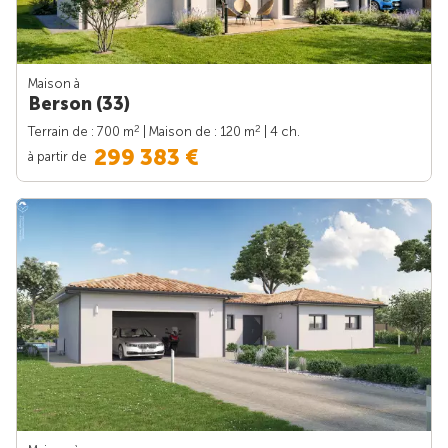
Maison à
Berson (33)
2
2
Terrain de : 700 m
| Maison de : 120 m
| 4 ch.
299 383 €
à partir de