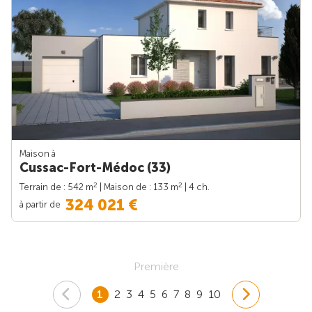
Maison à
Cussac-Fort-Médoc (33)
2
2
Terrain de : 542 m
| Maison de : 133 m
| 4 ch.
324 021 €
à partir de
Première
1
2
3
4
5
6
7
8
9
10