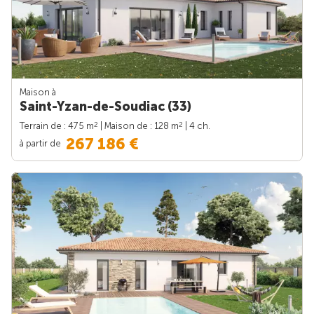
Maison à
Saint-Yzan-de-Soudiac (33)
2
2
Terrain de : 475 m
| Maison de : 128 m
| 4 ch.
267 186 €
à partir de