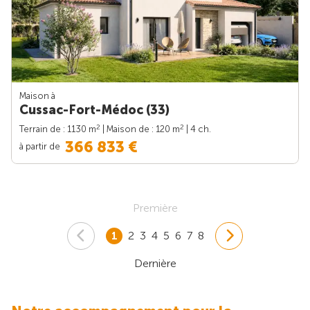
Maison à
Cussac-Fort-Médoc (33)
2
2
Terrain de : 1130 m
| Maison de : 120 m
| 4 ch.
366 833 €
à partir de
Première
1
2
3
4
5
6
7
8
Dernière