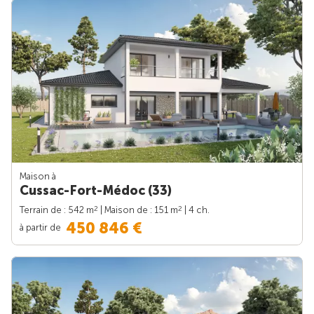
Maison à
Cussac-Fort-Médoc (33)
2
2
Terrain de : 542 m
| Maison de : 151 m
| 4 ch.
450 846 €
à partir de