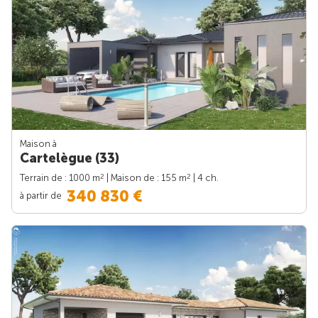
Maison à
Cartelègue (33)
2
2
Terrain de : 1000 m
| Maison de : 155 m
| 4 ch.
340 830 €
à partir de