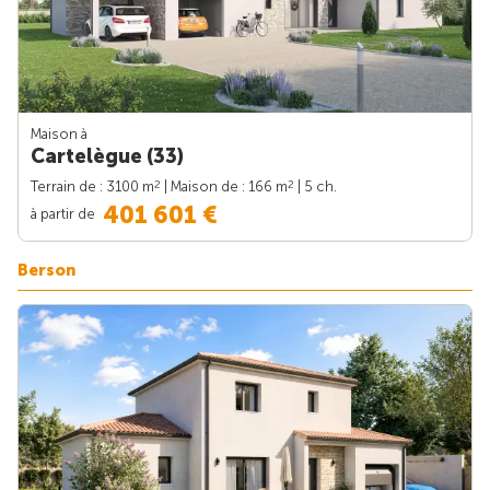
Maison à
Cartelègue (33)
2
2
Terrain de : 3100 m
| Maison de : 166 m
| 5 ch.
401 601 €
à partir de
Berson