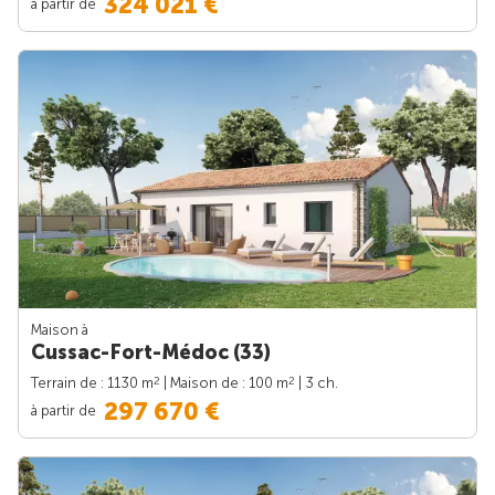
324 021 €
à partir de
Maison à
Cussac-Fort-Médoc (33)
2
2
Terrain de : 1130 m
| Maison de : 100 m
| 3 ch.
297 670 €
à partir de