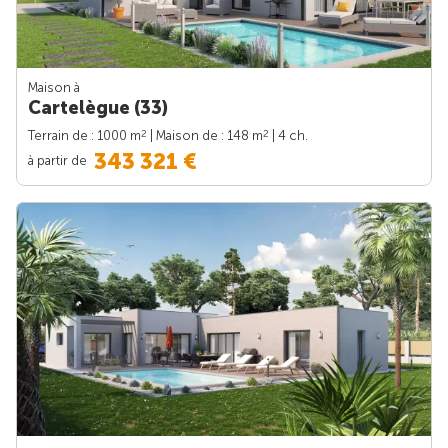
Maison à
Cartelègue (33)
2
2
Terrain de : 1000 m
| Maison de : 148 m
| 4 ch.
343 321 €
à partir de