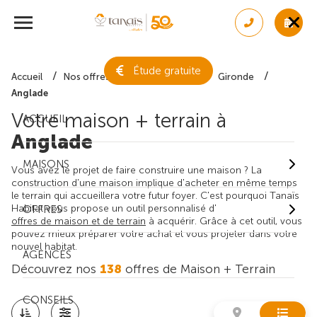
Étude gratuite
Accueil
Nos offres de maison + terrain
Gironde
Anglade
Votre maison + terrain à
ACCUEIL
Anglade
MAISONS
Vous avez le projet de faire construire une maison ? La
construction d'une maison implique d'acheter en même temps
le terrain qui accueillera votre futur foyer. C'est pourquoi Tanaïs
Habitat vous propose un outil personnalisé d'
OFFRES
offres de maison et de terrain
à acquérir. Grâce à cet outil, vous
pouvez mieux préparer votre achat et vous projeter dans votre
nouvel habitat.
AGENCES
Découvrez nos
138
offres de Maison + Terrain
CONSEILS