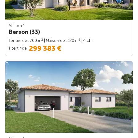
Maison à
Berson (33)
2
2
Terrain de : 700 m
| Maison de : 120 m
| 4 ch.
299 383 €
à partir de