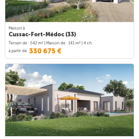
Maison à
Cussac-Fort-Médoc (33)
2
2
Terrain de : 542 m
| Maison de : 141 m
| 4 ch.
330 675 €
à partir de