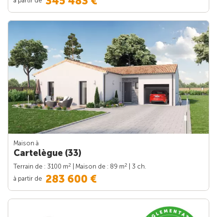
345 483 €
Maison à
Cartelègue (33)
2
2
Terrain de : 3100 m
| Maison de : 89 m
| 3 ch.
283 600 €
à partir de