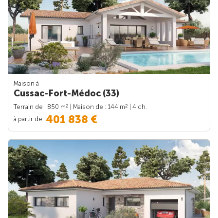
Maison à
Cussac-Fort-Médoc (33)
2
2
Terrain de : 850 m
| Maison de : 144 m
| 4 ch.
401 838 €
à partir de