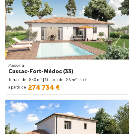
Maison à
Cussac-Fort-Médoc (33)
2
2
Terrain de : 850 m
| Maison de : 86 m
| 4 ch.
274 734 €
à partir de