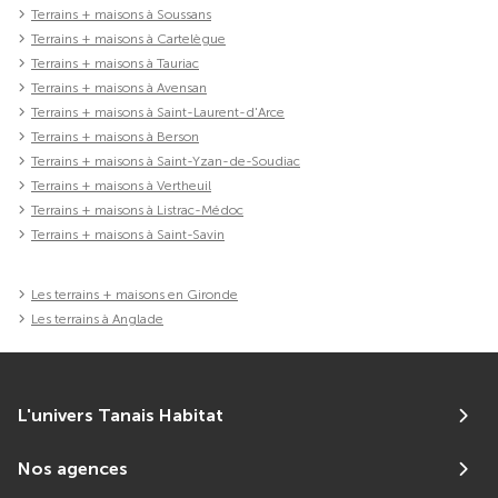
Terrains + maisons à Soussans
Terrains + maisons à Cartelègue
Terrains + maisons à Tauriac
Terrains + maisons à Avensan
Terrains + maisons à Saint-Laurent-d'Arce
Terrains + maisons à Berson
Terrains + maisons à Saint-Yzan-de-Soudiac
Terrains + maisons à Vertheuil
Terrains + maisons à Listrac-Médoc
Terrains + maisons à Saint-Savin
Les terrains + maisons en Gironde
Les terrains à Anglade
L'univers Tanais Habitat
Nos agences