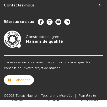
Contactez-nous
Réseaux sociaux
Constructeur agrée
Maisons de qualité
Inscrivez-vous et recevez nos promotions ainsi que des
conseils pour votre projet de maison
S'abonner
©2023 Tanaïs Habitat - Tous droits réservés
Plan du site
Club
Maisons de
Avis
Villadim
Qualité
Immodvisor
Paramètres des cookies
Politiques de Confidentialités