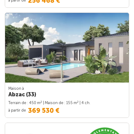
256 468 €
Maison à
Abzac (33)
2
2
Terrain de : 450 m
| Maison de : 155 m
| 4 ch.
369 530 €
à partir de