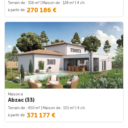
2
2
Terrain de : 316 m
| Maison de : 128 m
| 4 ch.
270 186 €
à partir de
Maison à
Abzac (33)
2
2
Terrain de : 450 m
| Maison de : 151 m
| 4 ch.
371 177 €
à partir de