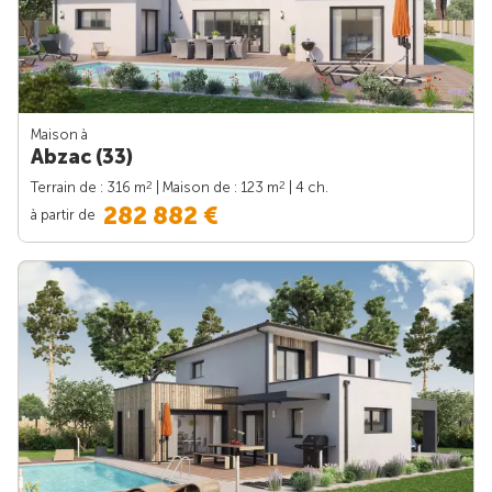
Maison à
Abzac (33)
2
2
Terrain de : 316 m
| Maison de : 123 m
| 4 ch.
282 882 €
à partir de