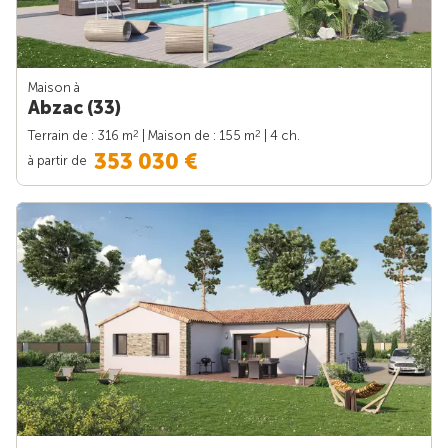
Maison à
Abzac (33)
2
2
Terrain de : 316 m
| Maison de : 155 m
| 4 ch.
353 030 €
à partir de