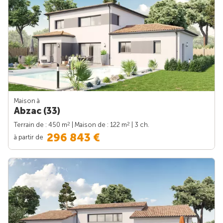
Maison à
Abzac (33)
2
2
Terrain de : 450 m
| Maison de : 122 m
| 3 ch.
296 843 €
à partir de