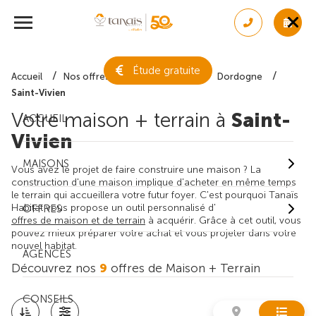
Étude gratuite
Accueil
Nos offres de maison + terrain
Dordogne
Saint-Vivien
Votre maison + terrain à
Saint-
ACCUEIL
Vivien
MAISONS
Vous avez le projet de faire construire une maison ? La
construction d'une maison implique d'acheter en même temps
le terrain qui accueillera votre futur foyer. C'est pourquoi Tanaïs
Habitat vous propose un outil personnalisé d'
OFFRES
offres de maison et de terrain
à acquérir. Grâce à cet outil, vous
pouvez mieux préparer votre achat et vous projeter dans votre
nouvel habitat.
AGENCES
Découvrez nos
9
offres de Maison + Terrain
CONSEILS