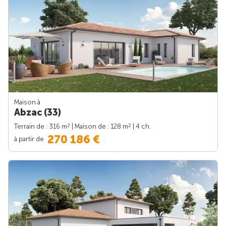
Maison à
Abzac (33)
2
2
Terrain de : 316 m
| Maison de : 128 m
| 4 ch.
270 186 €
à partir de