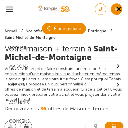
Étude gratuite
Accueil
Nos offres de maison + terrain
Dordogne
Saint-Michel-de-Montaigne
Votre maison + terrain à
Saint-
ACCUEIL
Michel-de-Montaigne
MAISONS
Vous avez le projet de faire construire une maison ? La
construction d'une maison implique d'acheter en même temps
le terrain qui accueillera votre futur foyer. C'est pourquoi Tanaïs
Habitat vous propose un outil personnalisé d'
OFFRES
offres de maison et de terrain
à acquérir. Grâce à cet outil, vous
pouvez mieux préparer votre achat et vous projeter dans votre
nouvel habitat.
AGENCES
Découvrez nos
36
offres de Maison + Terrain
CONSEILS