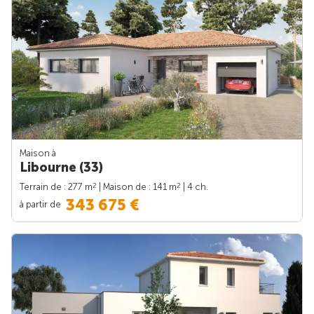
Maison à
Libourne (33)
2
2
Terrain de : 277 m
| Maison de : 141 m
| 4 ch.
343 675 €
à partir de