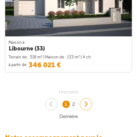
Maison à
Libourne (33)
2
2
Terrain de : 318 m
| Maison de : 133 m
| 4 ch.
346 021 €
à partir de
Première
1
2
Dernière