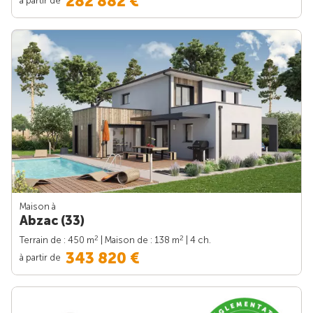
282 882 €
Maison à
Abzac (33)
2
2
Terrain de : 450 m
| Maison de : 138 m
| 4 ch.
343 820 €
à partir de