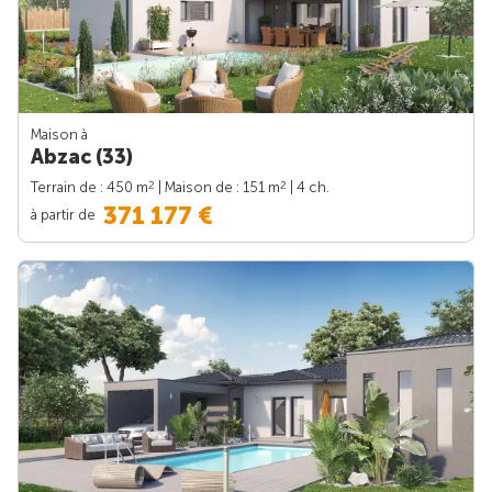
Maison à
Abzac (33)
2
2
Terrain de : 450 m
| Maison de : 151 m
| 4 ch.
371 177 €
à partir de