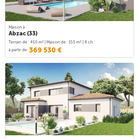
Maison à
Abzac (33)
2
2
Terrain de : 450 m
| Maison de : 155 m
| 4 ch.
369 530 €
à partir de