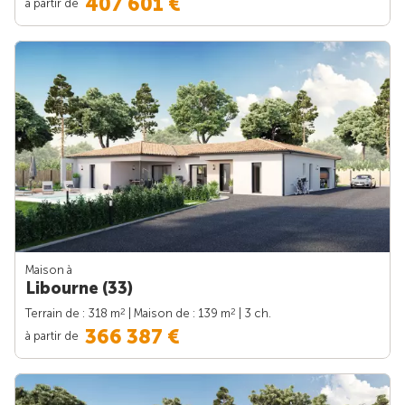
407 601 €
à partir de
Maison à
Libourne (33)
2
2
Terrain de : 318 m
| Maison de : 139 m
| 3 ch.
366 387 €
à partir de