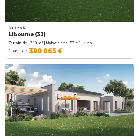
Maison à
Libourne (33)
2
2
Terrain de : 318 m
| Maison de : 157 m
| 4 ch.
390 065 €
à partir de