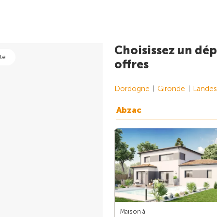
Choisissez un dép
te
offres
Dordogne
Gironde
Landes
Abzac
Maison à