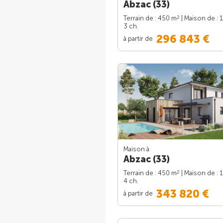
Abzac (33)
2
Terrain de : 450 m
| Maison de : 
3 ch.
296 843 €
à partir de
Maison à
Abzac (33)
2
Terrain de : 450 m
| Maison de : 
4 ch.
343 820 €
à partir de