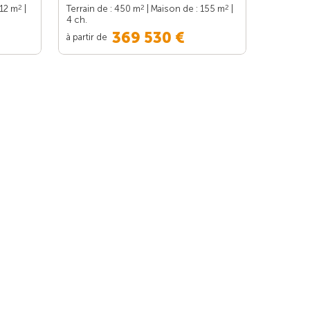
2
2
2
112 m
|
Terrain de : 450 m
| Maison de : 155 m
|
4 ch.
369 530 €
à partir de