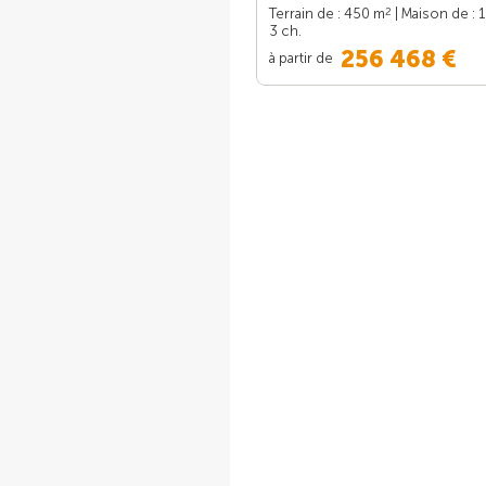
2
Terrain de : 450 m
| Maison de : 
3 ch.
256 468 €
à partir de