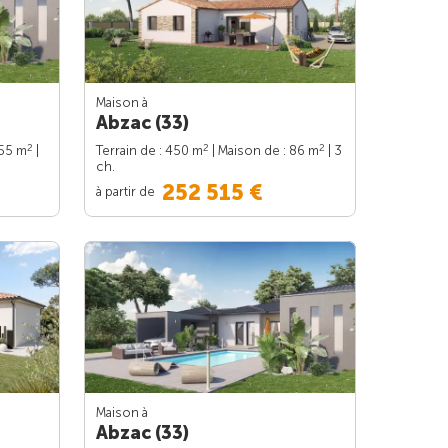
Maison à
Abzac (33)
2
2
2
155 m
|
Terrain de : 450 m
| Maison de : 86 m
| 3
ch.
252 515 €
à partir de
Maison à
Abzac (33)