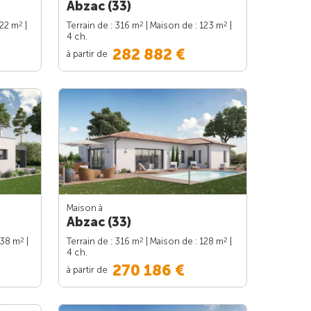
Abzac (33)
2
2
2
122 m
|
Terrain de : 316 m
| Maison de : 123 m
|
4 ch.
282 882 €
à partir de
Maison à
Abzac (33)
2
2
2
138 m
|
Terrain de : 316 m
| Maison de : 128 m
|
4 ch.
270 186 €
à partir de