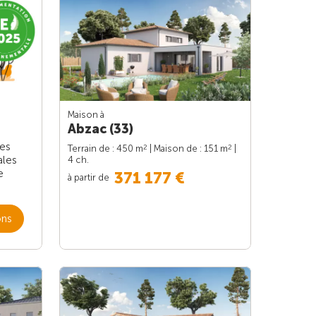
Maison à
Abzac (33)
les
2
2
Terrain de : 450 m
| Maison de : 151 m
|
ales
4 ch.
e
371 177 €
à partir de
ons