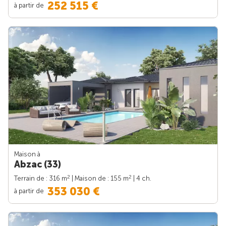
252 515 €
à partir de
Maison à
Abzac (33)
2
2
Terrain de : 316 m
| Maison de : 155 m
| 4 ch.
353 030 €
à partir de