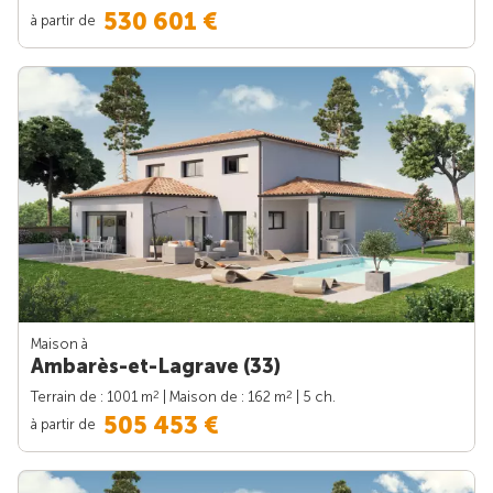
530 601 €
à partir de
Maison à
Ambarès-et-Lagrave (33)
2
2
Terrain de : 1001 m
| Maison de : 162 m
| 5 ch.
505 453 €
à partir de