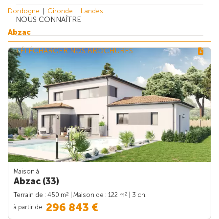
Dordogne
Gironde
Landes
NOUS CONNAÎTRE
Abzac
TÉLÉCHARGER NOS BROCHURES
Maison à
Abzac (33)
2
2
Terrain de : 450 m
| Maison de : 122 m
| 3 ch.
296 843 €
à partir de