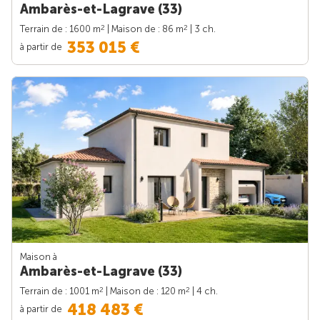
Ambarès-et-Lagrave (33)
2
2
Terrain de : 1600 m
| Maison de : 86 m
| 3 ch.
353 015 €
à partir de
Maison à
Ambarès-et-Lagrave (33)
2
2
Terrain de : 1001 m
| Maison de : 120 m
| 4 ch.
418 483 €
à partir de