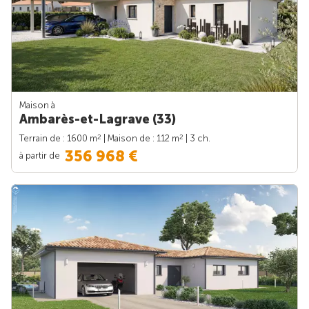
Maison à
Ambarès-et-Lagrave (33)
2
2
Terrain de : 1600 m
| Maison de : 112 m
| 3 ch.
356 968 €
à partir de