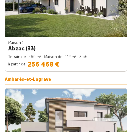
Maison à
Abzac (33)
2
2
Terrain de : 450 m
| Maison de : 112 m
| 3 ch.
256 468 €
à partir de
Ambarès-et-Lagrave