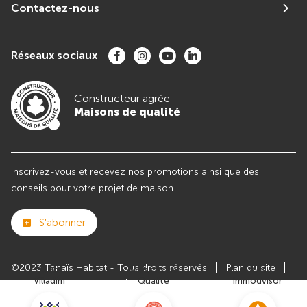
Contactez-nous
Réseaux sociaux
Constructeur agrée
Maisons de qualité
Inscrivez-vous et recevez nos promotions ainsi que des
conseils pour votre projet de maison
S'abonner
©2023 Tanaïs Habitat - Tous droits réservés
Plan du site
Club
Maisons de
Avis
Villadim
Qualité
Immodvisor
Paramètres des cookies
Politiques de Confidentialités
Mentions légales
Recrutement
Parrainer un ami