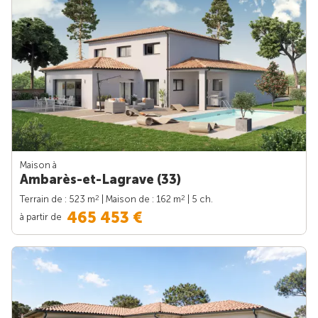
Maison à
Ambarès-et-Lagrave (33)
2
2
Terrain de : 523 m
| Maison de : 162 m
| 5 ch.
465 453 €
à partir de