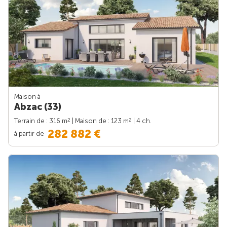
Maison à
Abzac (33)
2
2
Terrain de : 316 m
| Maison de : 123 m
| 4 ch.
282 882 €
à partir de