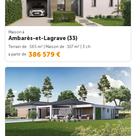
Maison à
Ambarès-et-Lagrave (33)
2
2
Terrain de : 565 m
| Maison de : 107 m
| 3 ch.
386 579 €
à partir de