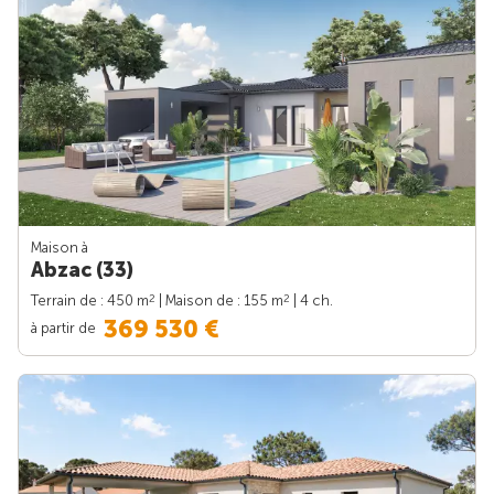
Maison à
Abzac (33)
2
2
Terrain de : 450 m
| Maison de : 155 m
| 4 ch.
369 530 €
à partir de