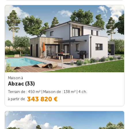
Maison à
Abzac (33)
2
2
Terrain de : 450 m
| Maison de : 138 m
| 4 ch.
343 820 €
à partir de