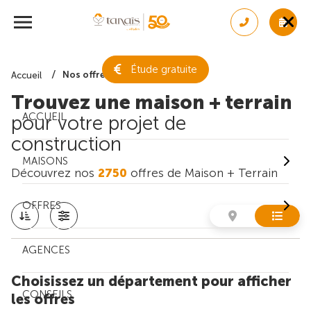
Étude gratuite
Nos offres de maison + terrain
Accueil
Trouvez une maison + terrain
ACCUEIL
pour votre projet de
construction
MAISONS
Découvrez nos
2750
offres de Maison + Terrain
OFFRES
AGENCES
Choisissez un département pour afficher
CONSEILS
les offres