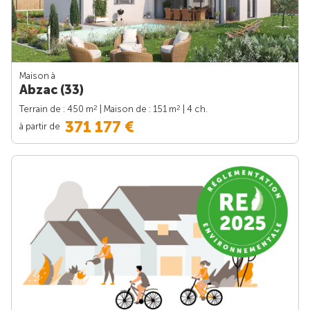
Maison à
Abzac (33)
2
2
Terrain de : 450 m
| Maison de : 151 m
| 4 ch.
371 177 €
à partir de