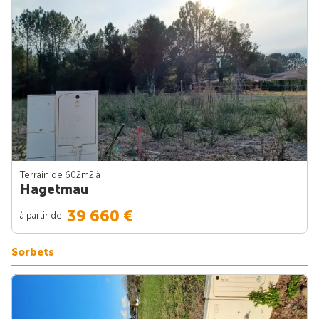
Terrain de 602m
2
à
Hagetmau
39 660 €
à partir de
Sorbets