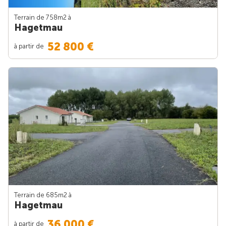
Terrain de 758m
2
à
Hagetmau
52 800 €
à partir de
Terrain de 685m
2
à
Hagetmau
36 000 €
à partir de