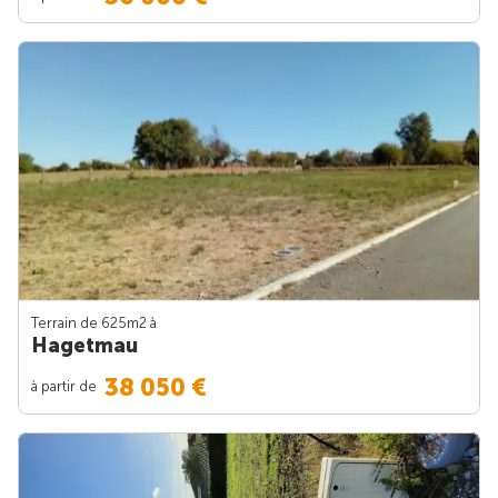
Terrain de 625m
2
à
Hagetmau
38 050 €
à partir de