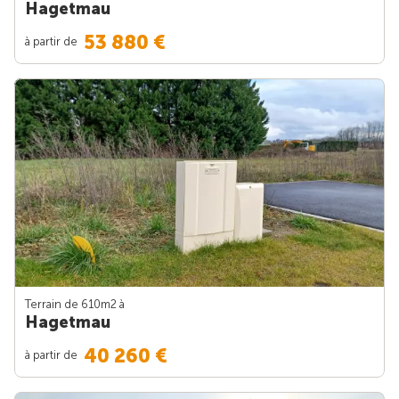
Hagetmau
53 880 €
à partir de
Terrain de 610m
2
à
Hagetmau
40 260 €
à partir de