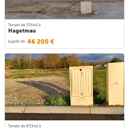
Terrain de 705m
2
à
Hagetmau
46 200 €
à partir de
Terrain de 833m
2
à