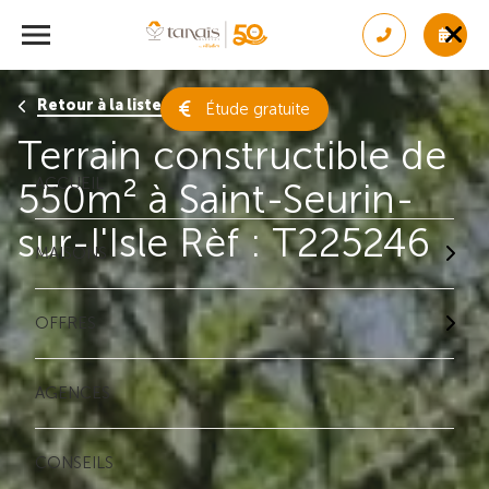
Retour à la liste des résultats
Étude gratuite
Terrain constructible de
ACCUEIL
550m² à Saint-Seurin-
sur-l'Isle Rèf : T225246
MAISONS
OFFRES
AGENCES
CONSEILS