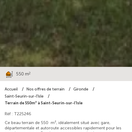
42 000 €
2
550 m
Accueil
Nos offres de terrain
Gironde
Saint-Seurin-sur-l'Isle
Terrain de 550m² à Saint-Seurin-sur-l'Isle
Rèf : T225246
Ce beau terrain de 550 m², idéalement situé avec gare,
départementale et autoroute accessibles rapidement pour les