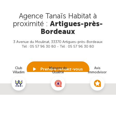
Agence Tanaïs Habitat à
proximité :
Artigues-près-
Bordeaux
3 Avenue du Moulinat, 33370 Artigues-près-Bordeaux
Tél : 05 57 96 30 80 - Tél : 05 57 96 30 80
Club
Maisons de
Avis
Prendre rendez-vous
Villadim
Qualité
Immodvisor
Voir cette agence
Nous contacter pour ce terrain
NOUS CONTACTER
POUR CETTE OFFRE