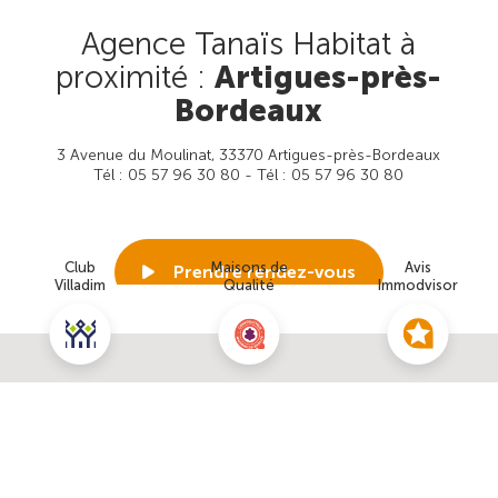
Agence Tanaïs Habitat à
proximité :
Artigues-près-
Bordeaux
3 Avenue du Moulinat, 33370 Artigues-près-Bordeaux
Tél : 05 57 96 30 80 - Tél : 05 57 96 30 80
Club
Maisons de
Avis
Prendre rendez-vous
Villadim
Qualité
Immodvisor
Voir cette agence
Nous contacter pour ce terrain
NOUS CONTACTER
POUR CETTE OFFRE