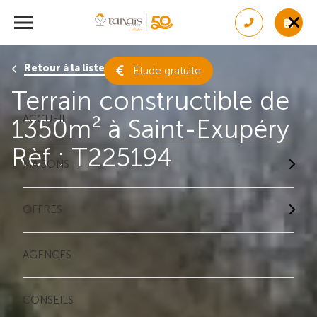
Retour à la liste des résultats
Étude gratuite
Terrain constructible de
ACCUEIL
1350m² à Saint-Exupéry
Rèf : T225194
MAISONS
OFFRES
AGENCES
CONSEILS