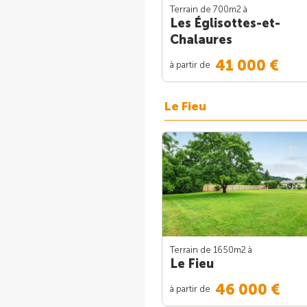
Terrain de 700m
2
à
Les Églisottes-et-
Chalaures
41 000 €
à partir de
Le Fieu
Terrain de 1650m
2
à
Le Fieu
46 000 €
à partir de