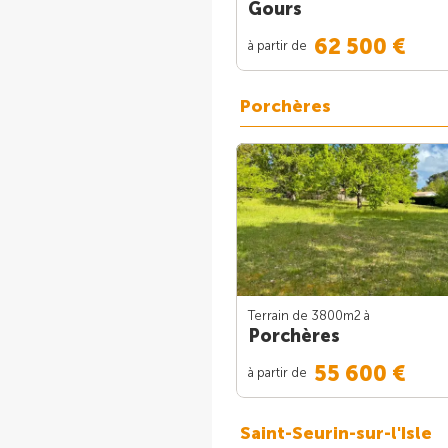
Gours
62 500 €
à partir de
Porchères
Terrain de 3800m
2
à
Porchères
55 600 €
à partir de
Saint-Seurin-sur-l'Isle