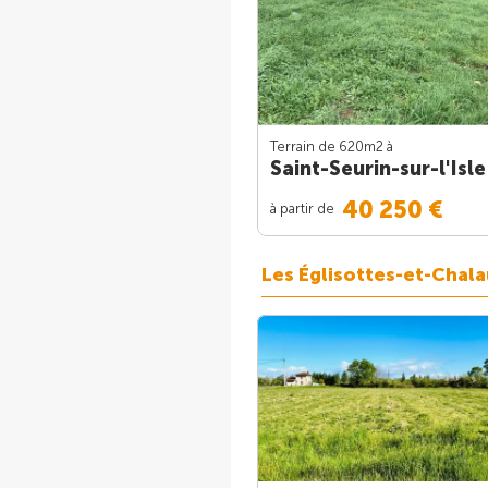
Terrain de 620m
2
à
Saint-Seurin-sur-l'Isle
40 250 €
à partir de
Les Églisottes-et-Chal