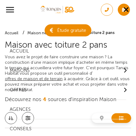
Étude gratuite
Maison avec toiture 2 pans
Accueil
Maison neuve
Maison avec toiture 2 pans
ACCUEIL
Vous avez le projet de faire construire une maison ? La
construction d'une maison implique d'acheter en même temps
le terrain qui accueillera votre futur foyer. C'est pourquoi Tanaïs
MAISONS
Habitat vous propose un outil personnalisé d'
offres de maison et de terrain
à acquérir. Grâce à cet outil, vous
pouvez mieux préparer votre achat et vous projeter dans votre
nouvel habitat.
OFFRES
Découvrez nos
4
sources d'inspiration Maison
AGENCES
CONSEILS