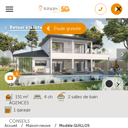
Retour à la liste des résultats
Étude gratuite
ACCUEIL
MAISONS
5
OFFRES
2
151 m
4 ch
2 salles de bain
AGENCES
1 garage
CONSEILS
Modèle GUILLOS
Accueil
Maison neuve