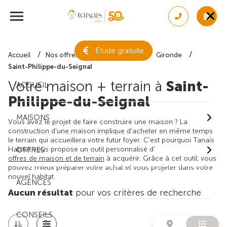
Étude gratuite
Accueil
Nos offres de maison + terrain
Gironde
Saint-Philippe-du-Seignal
Votre maison + terrain à
Saint-
ACCUEIL
Philippe-du-Seignal
MAISONS
Vous avez le projet de faire construire une maison ? La
construction d'une maison implique d'acheter en même temps
le terrain qui accueillera votre futur foyer. C'est pourquoi Tanaïs
Habitat vous propose un outil personnalisé d'
OFFRES
offres de maison et de terrain
à acquérir. Grâce à cet outil, vous
pouvez mieux préparer votre achat et vous projeter dans votre
nouvel habitat.
AGENCES
Aucun résultat
pour vos critères de recherche
CONSEILS