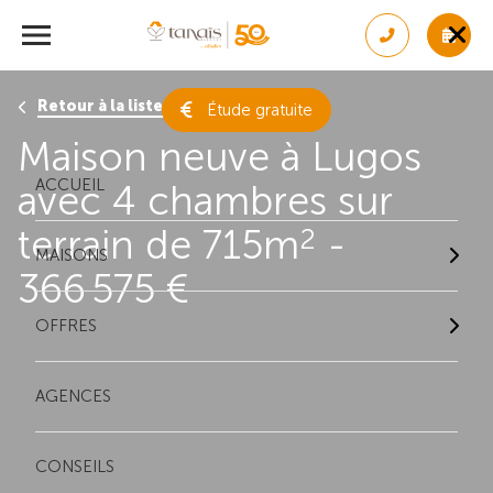
Retour à la liste des résultats
Étude gratuite
Maison neuve à Lugos
ACCUEIL
avec 4 chambres sur
terrain de 715m
-
2
MAISONS
366 575 €
OFFRES
AGENCES
CONSEILS