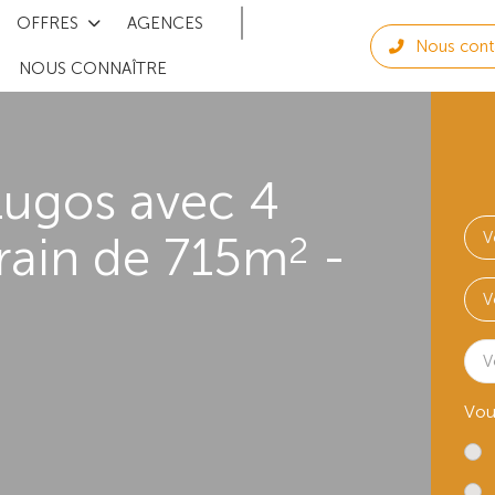
OFFRES
AGENCES
Nous cont
NOUS CONNAÎTRE
Lugos avec 4
rain de 715m
-
2
V
Vou