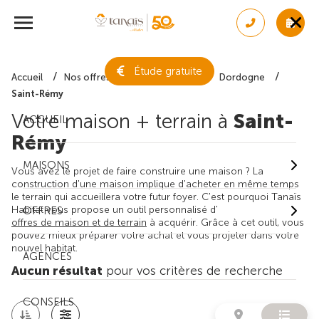
Étude gratuite
Accueil
Nos offres de maison + terrain
Dordogne
Saint-Rémy
Votre maison + terrain à
Saint-
ACCUEIL
Rémy
MAISONS
Vous avez le projet de faire construire une maison ? La
construction d'une maison implique d'acheter en même temps
le terrain qui accueillera votre futur foyer. C'est pourquoi Tanaïs
Habitat vous propose un outil personnalisé d'
OFFRES
offres de maison et de terrain
à acquérir. Grâce à cet outil, vous
pouvez mieux préparer votre achat et vous projeter dans votre
nouvel habitat.
AGENCES
Aucun résultat
pour vos critères de recherche
CONSEILS